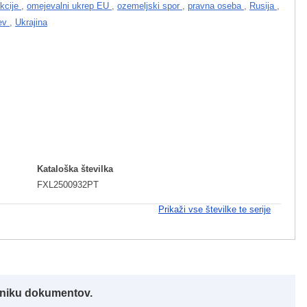
kcije
,
omejevalni ukrep EU
,
ozemeljski spor
,
pravna oseba
,
Rusija
,
tev
,
Ukrajina
Kataloška številka
FXL2500932PT
Prikaži vse številke te serije
alniku dokumentov.