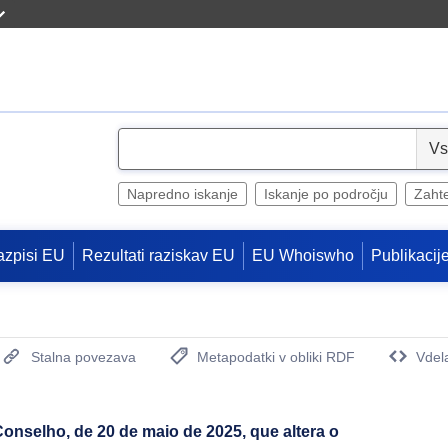
S
e
l
Napredno iskanje
Iskanje po področju
Zaht
e
c
azpisi EU
Rezultati raziskav EU
EU Whoiswho
Publikacij
t
Stalna povezava
Metapodatki v obliki RDF
Vdel
(Odpre se novo okno)
nselho, de 20 de maio de 2025, que altera o