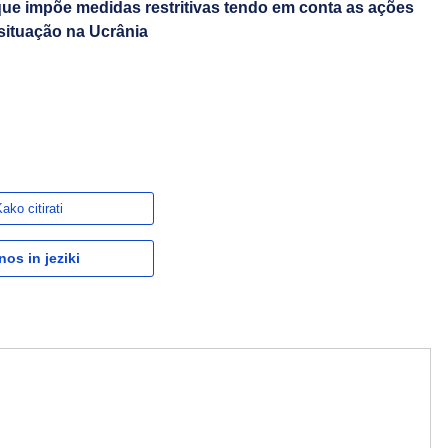
que impõe medidas restritivas tendo em conta as ações
situação na Ucrânia
ako citirati
nos in jeziki