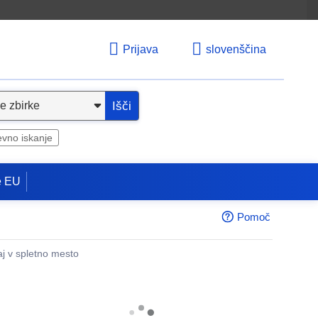
Prijava
slovenščina
Išči
evno iskanje
e EU
Pomoč
aj v spletno mesto