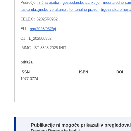
Področje
fizična oseba
,
gospodarske sankcije
,
mednarodne san
rusko-ukrajinsko vprašanje
,
teritorialno pravo
,
trgovinska omeji
CELEX : 32025R0932
ELI :
reg/2025/932/oj
OJ : L_202500932
IMMC : ST 8328 2025 INIT
pdfa2a
ISSN
ISBN
DOI
1977-0774
Note:
Publikacije ni mogoče prikazati v pregledov