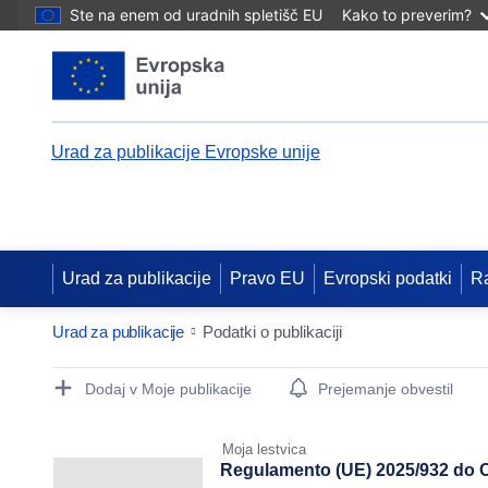
Ste na enem od uradnih spletišč EU
Kako to preverim?
Urad za publikacije Evropske unije
Urad za publikacije
Pravo EU
Evropski podatki
R
Urad za publikacije
Podatki o publikaciji
Publication Detail Actions Portlet
Dodaj v Moje publikacije
Prejemanje obvestil
Moja lestvica
Regulamento (UE) 2025/932 do Co