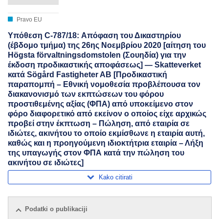
Pravo EU
Υπόθεση C-787/18: Απόφαση του Δικαστηρίου
(έβδομο τμήμα) της 26ης Νοεμβρίου 2020 [αίτηση του
Högsta förvaltningsdomstolen (Σουηδία) για την
έκδοση προδικαστικής αποφάσεως] — Skatteverket
κατά Sögård Fastigheter AB [Προδικαστική
παραπομπή – Εθνική νομοθεσία προβλέπουσα τον
διακανονισμό των εκπτώσεων του φόρου
προστιθεμένης αξίας (ΦΠΑ) από υποκείμενο στον
φόρο διαφορετικό από εκείνον ο οποίος είχε αρχικώς
προβεί στην έκπτωση – Πώληση, από εταιρία σε
ιδιώτες, ακινήτου το οποίο εκμίσθωνε η εταιρία αυτή,
καθώς και η προηγούμενη ιδιοκτήτρια εταιρία – Λήξη
της υπαγωγής στον ΦΠΑ κατά την πώληση του
ακινήτου σε ιδιώτες]
Kako citirati
Podatki o publikaciji