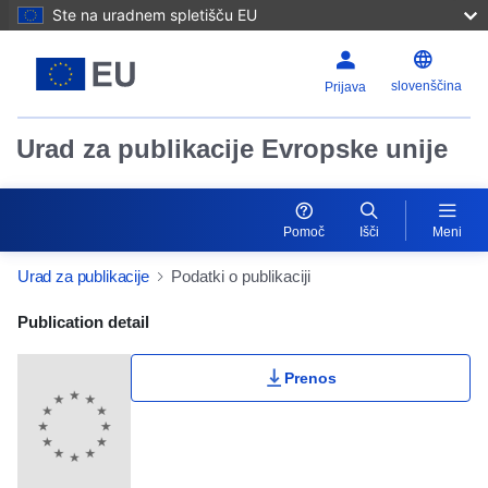
Ste na uradnem spletišču EU
slovenščina
Prijava
Urad za publikacije Evropske unije
Pomoč
Išči
Meni
Urad za publikacije
Podatki o publikaciji
Publication Detail Actions Portlet
Publication detail
Prenos