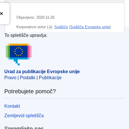
Objavljeno:
2020-11-26
Korporativni avtor (-ji):
Sodišče
(
Sodišče Evropske unije
)
To spletišče upravlja:
Področje
davčna olajšava
,
DDV
,
nepremično
Urad za publikacije Evropske unije
premoženje
,
prenos lastninske pravice
,
prodaja
CELEX : 62018CA0787
OJ : JOC_2021_035_R_0003
Urad za publikacije Evropske unije
IMMC : ARR-C-0787-2018
Pravo | Podatki | Publikacije
Potrebujete pomoč?
Kontakt
Zemljevid spletišča
Spremljajte nas