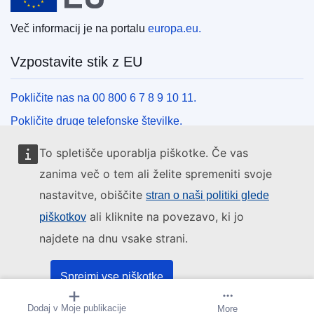
Več informacij je na portalu
europa.eu.
Vzpostavite stik z EU
Pokličite nas na 00 800 6 7 8 9 10 11.
Pokličite druge telefonske številke.
Pišite nam s kontaktnim obrazcem.
To spletišče uporablja piškotke. Če vas
Obiščite nas v enem od centrov EU.
zanima več o tem ali želite spremeniti svoje
nastavitve, obiščite
stran o naši politiki glede
Družbeni mediji
ali kliknite na povezavo, ki jo
piškotkov
najdete na dnu vsake strani.
Iskanje po družbenih medijih EU
Institucije in organi EU
Sprejmi vse piškotke
Dodaj v Moje publikacije
Prejemanje obvestil
More
Sprejmi samo nujne piškotke
Iskanje po institucijah in organih EU