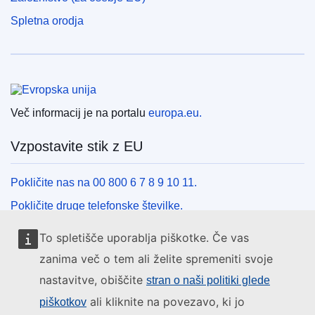
Spletna orodja
Evropska unija
Več informacij je na portalu
europa.eu.
Vzpostavite stik z EU
Pokličite nas na 00 800 6 7 8 9 10 11.
Pokličite druge telefonske številke.
Pišite nam s kontaktnim obrazcem.
To spletišče uporablja piškotke. Če vas
Obiščite nas v enem od centrov EU.
zanima več o tem ali želite spremeniti svoje
nastavitve, obiščite
stran o naši politiki glede
Družbeni mediji
ali kliknite na povezavo, ki jo
piškotkov