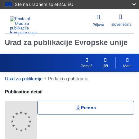
Ste na uradnem spletišču EU
slovenščina
Prijava
Urad za publikacije Evropske unije
Pomoč
Išči
Meni
Urad za publikacije
Podatki o publikaciji
Publication Detail Actions Portlet
Publication detail
Prenos