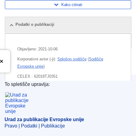
Kako citirati
Podatki o publikaciji
Pošiljka
Objavljeno:
2021-10-06
Korporativni avtor (-ji):
Splošno sodišče
(
Sodišče
Evropske unije
)
CELEX : 62018TJ0351
To spletišče upravlja:
ECLI : ECLI:EU:T:2021:669
Urad za publikacije Evropske unije
Urad za publikacije Evropske unije
Pravo | Podatki | Publikacije