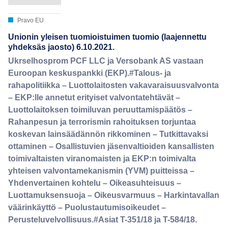
Pravo EU
Unionin yleisen tuomioistuimen tuomio (laajennettu
yhdeksäs jaosto) 6.10.2021.
Ukrselhosprom PCF LLC ja Versobank AS vastaan
Euroopan keskuspankki (EKP).#Talous- ja
rahapolitiikka – Luottolaitosten vakavaraisuusvalvonta
– EKP:lle annetut erityiset valvontatehtävät –
Luottolaitoksen toimiluvan peruuttamispäätös –
Rahanpesun ja terrorismin rahoituksen torjuntaa
koskevan lainsäädännön rikkominen – Tutkittavaksi
ottaminen – Osallistuvien jäsenvaltioiden kansallisten
toimivaltaisten viranomaisten ja EKP:n toimivalta
yhteisen valvontamekanismin (YVM) puitteissa –
Yhdenvertainen kohtelu – Oikeasuhteisuus –
Luottamuksensuoja – Oikeusvarmuus – Harkintavallan
väärinkäyttö – Puolustautumisoikeudet –
Perusteluvelvollisuus.#Asiat T-351/18 ja T-584/18.