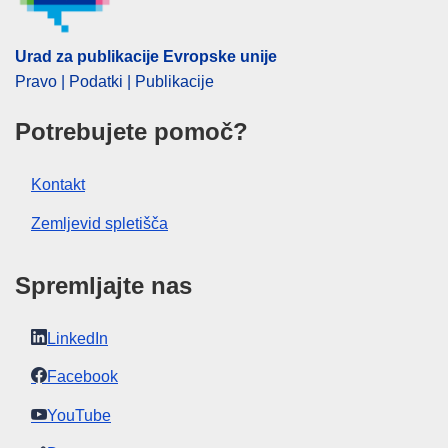
CELEX : 62021CB0652
OJ : JOC_2023_015_R_0039
Urad za publikacije Evropske unije
Pravo | Podatki | Publikacije
IMMC : RAD-C-0652-2021
Potrebujete pomoč?
Kontakt
Zemljevid spletišča
Spremljajte nas
LinkedIn
Facebook
YouTube