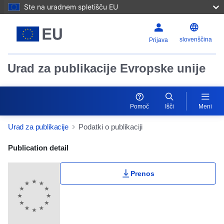
Ste na uradnem spletišču EU
slovenščina
Prijava
Urad za publikacije Evropske unije
Pomoč
Išči
Meni
Urad za publikacije
Podatki o publikaciji
Publication Detail Actions Portlet
Publication detail
Prenos