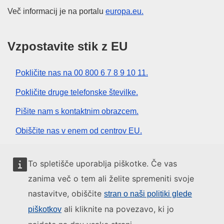
Več informacij je na portalu
europa.eu.
Vzpostavite stik z EU
Pokličite nas na 00 800 6 7 8 9 10 11.
Pokličite druge telefonske številke.
Pišite nam s kontaktnim obrazcem.
Obiščite nas v enem od centrov EU.
Družbeni mediji
To spletišče uporablja piškotke. Če vas
zanima več o tem ali želite spremeniti svoje
Iskanje po družbenih medijih EU
nastavitve, obiščite
stran o naši politiki glede
ali kliknite na povezavo, ki jo
piškotkov
Institucije in organi EU