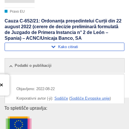
Pravo EU
Cauza C-652/21: Ordonanța președintelui Curții din 22
august 2022 (cerere de decizie preliminară formulată
de Juzgado de Primera Instancia n° 2 de León –
Spania) – ACNC/Unicaja Banco, SA
Kako citirati
Podatki o publikaciji
Objavljeno:
2022-08-22
Korporativni avtor (-ji):
Sodišče
(
Sodišče Evropske unije
)
Urad za publikacije Evropske un
To spletišče upravlja:
Področje
civilna tožba
,
nepošteni pogodbeni pogoji
,
obresti
,
plačilo
,
varstvo potrošnikov
,
zastaranje
kazenskega pregona