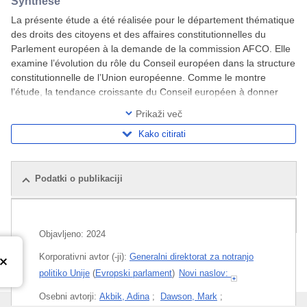
Synthèse
La présente étude a été réalisée pour le département thématique
des droits des citoyens et des affaires constitutionnelles du
Parlement européen à la demande de la commission AFCO. Elle
examine l’évolution du rôle du Conseil européen dans la structure
constitutionnelle de l’Union européenne. Comme le montre
l’étude, la tendance croissante du Conseil européen à donner
des instructions aux autres
Prikaži več
Kako citirati
Podatki o publikaciji
Sorodne publikacije
Objavljeno:
2024
Korporativni avtor (-ji):
Generalni direktorat za notranjo
politiko Unije
(
Evropski parlament
)
Novi naslov:
Osebni avtorji:
Akbik, Adina
;
Dawson, Mark
;