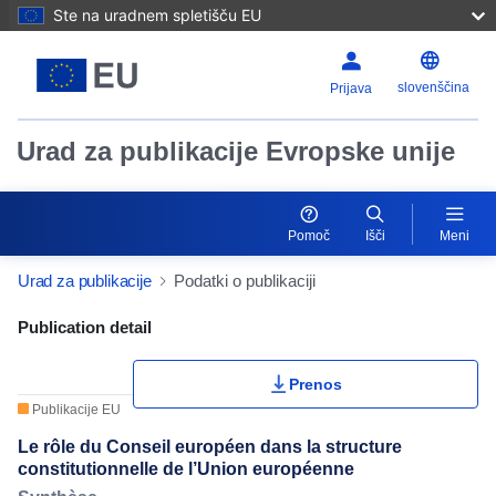
Ste na uradnem spletišču EU
slovenščina
Prijava
Urad za publikacije Evropske unije
Pomoč
Išči
Meni
Urad za publikacije
Podatki o publikaciji
Publication Detail Actions Portlet
Publication detail
Prenos
Publikacije EU
Le rôle du Conseil européen dans la structure
constitutionnelle de l’Union européenne