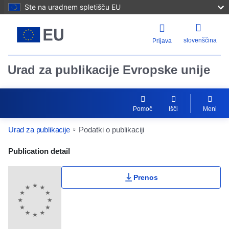
Ste na uradnem spletišču EU
slovenščina
Prijava
Urad za publikacije Evropske unije
Pomoč
Išči
Meni
Urad za publikacije
Podatki o publikaciji
Publication Detail Actions Portlet
Publication detail
Prenos