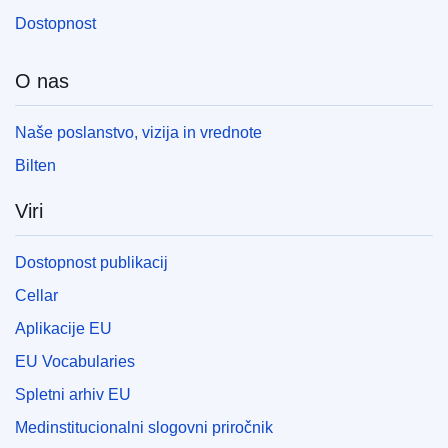
EDITION : 5d56859b-31ef-11ee-83b8-01aa75ed71a1
Dostopnost
EDITION : a95c24d3-51b6-11ee-9220-01aa75ed71a1
O nas
EDITION : 392773cc-c57b-11ee-95d9-01aa75ed71a1
Naše poslanstvo, vizija in vrednote
EDITION : 666ffa96-cc18-11ee-b9d9-01aa75ed71a1
Bilten
EDITION : 03a8bb8d-d1cb-11ee-b9d9-01aa75ed71a1
Viri
EDITION : 3e32e889-dcbc-11ee-b9d9-01aa75ed71a1
Dostopnost publikacij
EDITION : 66369051-2420-11ef-a195-01aa75ed71a1
Cellar
EDITION : 841564ea-6f86-11ef-a8ba-01aa75ed71a1
Aplikacije EU
EDITION : db79789d-a847-11ef-acb1-01aa75ed71a1
EU Vocabularies
EDITION : 5f425eb1-d24b-11ef-be2a-01aa75ed71a1
Spletni arhiv EU
Medinstitucionalni slogovni priročnik
EDITION : bc86a917-ea36-11ef-b5e9-01aa75ed71a1