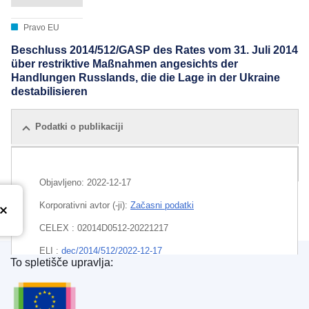
Pravo EU
Beschluss 2014/512/GASP des Rates vom 31. Juli 2014
über restriktive Maßnahmen angesichts der
Handlungen Russlands, die die Lage in der Ukraine
destabilisieren
Podatki o publikaciji
Vse izdaje
Objavljeno:
2022-12-17
Korporativni avtor (-ji):
Začasni podatki
CELEX : 02014D0512-20221217
ELI :
dec/2014/512/2022-12-17
To spletišče upravlja:
Urad za publikacije Evropske unije
EDITION : c1ccea8a-7afd-11ed-9887-01aa75ed71a1