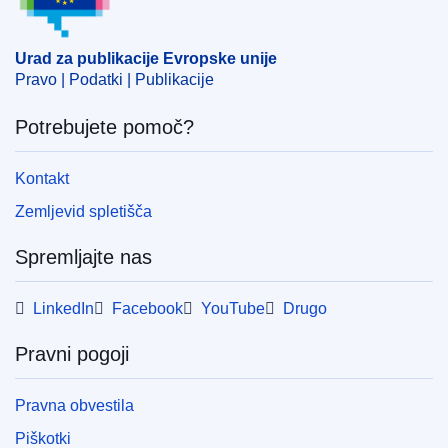
EDITION : e9340ada-5132-11ed-92ed-01aa75ed71a1
EDITION : 4e7e2252-19d9-11ed-8fa0-01aa75ed71a1
Urad za publikacije Evropske unije
Pravo | Podatki | Publikacije
EDITION : 5ab9ce40-1285-11ed-8fa0-01aa75ed71a1
Potrebujete pomoč?
EDITION : c228cf67-e735-11ec-a534-01aa75ed71a1
EDITION : a2caae31-bfcf-11ec-b6f4-01aa75ed71a1
Kontakt
Zemljevid spletišča
EDITION : 2b0d1c29-a1c2-11ed-b508-01aa75ed71a1
EDITION : 984447d9-acd0-11ed-8912-01aa75ed71a1
Spremljajte nas
EDITION : b5ea424d-b374-11ed-8912-01aa75ed71a1
LinkedIn
Facebook
YouTube
Drugo
EDITION : fd9d6939-c274-11ed-a05c-01aa75ed71a1
Pravni pogoji
EDITION : 0893607d-da48-11ed-a05c-01aa75ed71a1
Pravna obvestila
EDITION : 3beb714a-21ef-11ee-94cb-01aa75ed71a1
Piškotki