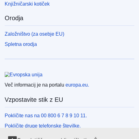
Knjižničarski kotiček
EDITION : 9705231a-0564-11f0-b1a3-01aa75ed71a1
Orodja
EDITION : ee231843-4158-11f0-b9f2-01aa75ed71a1
Založništvo (za osebje EU)
EDITION : bf4d566f-6e54-11f0-bf4e-01aa75ed71a1
Spletna orodja
EDITION : fbde2c52-8745-11f0-9af8-01aa75ed71a1
EDITION : a9986824-bbf3-11f0-b37f-01aa75ed71a1
Evropska unija
EDITION : 28edaa95-ecb7-11f0-8d3c-01aa75ed71a1
Več informacij je na portalu
europa.eu.
EDITION : 42fcc5eb-44b4-11f1-8095-01aa75ed71a1
Vzpostavite stik z EU
EDITION : 21aa2ebb-7ba4-11f1-bf5e-01aa75ed71a1
Pokličite nas na 00 800 6 7 8 9 10 11.
Pokličite druge telefonske številke.
Pišite nam s kontaktnim obrazcem.