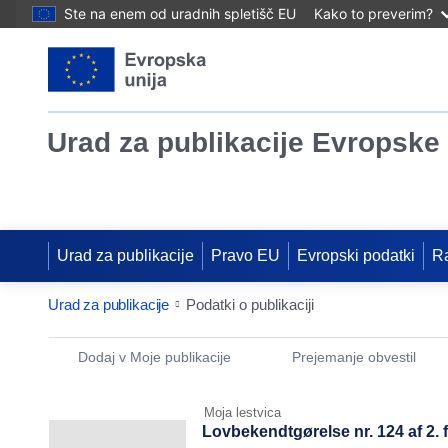
Ste na enem od uradnih spletišč EU
Kako to preverim?
Urad za publikacije Evropske 
Urad za publikacije
Pravo EU
Evropski podatki
R
Urad za publikacije
Podatki o publikaciji
Publication Detail Actions Portlet
Dodaj v Moje publikacije
Prejemanje obvestil
Moja lestvica
Lovbekendtgørelse nr. 124 af 2.