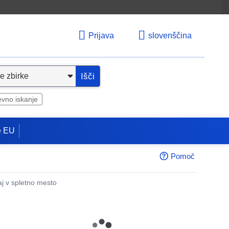
Prijava
slovenščina
Išči
evno iskanje
e EU
Pomoč
aj v spletno mesto