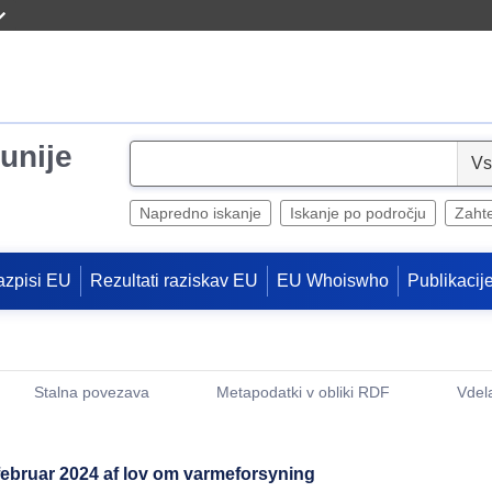
unije
S
e
l
Napredno iskanje
Iskanje po področju
Zaht
e
c
azpisi EU
Rezultati raziskav EU
EU Whoiswho
Publikacij
t
Stalna povezava
Metapodatki v obliki RDF
Vdel
(Odpre se novo okno)
 februar 2024 af lov om varmeforsyning