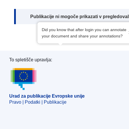
Note:
Publikacije ni mogoče prikazati v pregledov
Did you know that after login you can annotate
your document and share your annotations?
To spletišče upravlja:
Urad za publikacije Evropske unije
Urad za publikacije Evropske unije
Pravo | Podatki | Publikacije