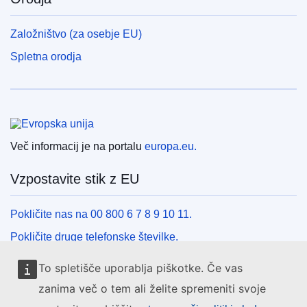
Založništvo (za osebje EU)
Spletna orodja
Evropska unija
Več informacij je na portalu
europa.eu.
Vzpostavite stik z EU
Pokličite nas na 00 800 6 7 8 9 10 11.
Pokličite druge telefonske številke.
Pišite nam s kontaktnim obrazcem.
To spletišče uporablja piškotke. Če vas
Obiščite nas v enem od centrov EU.
zanima več o tem ali želite spremeniti svoje