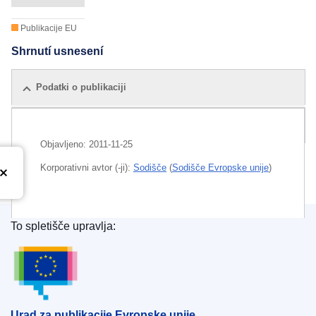
Publikacije EU
Shrnutí usnesení
Podatki o publikaciji
Sorodne publikacije
Objavljeno:
2011-11-25
Korporativni avtor (-ji):
Sodišče
(
Sodišče Evropske unije
)
Released on EU publications website:
2011-11-25
To spletišče upravlja:
Urad za publikacije Evropske unije
Urad za publikacije Evropske unije