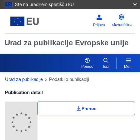
Ste na uradnem spletišču EU
slovenščina
Prijava
Urad za publikacije Evropske unije
Pomoč
Išči
Meni
Urad za publikacije
Podatki o publikaciji
Publication Detail Actions Portlet
Publication detail
Prenos