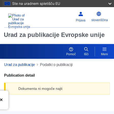
Ste na uradnem spletišču EU
slovenščina
Prijava
Urad za publikacije Evropske unije
Pomoč
Išči
Meni
Urad za publikacije
Podatki o publikaciji
Publication detail
Dokumenta ni mogoče najti