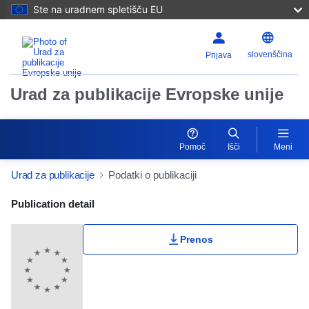
Ste na uradnem spletišču EU
slovenščina
Prijava
Urad za publikacije Evropske unije
Pomoč
Išči
Meni
Urad za publikacije
Podatki o publikaciji
Publication Detail Actions Portlet
Publication detail
Prenos