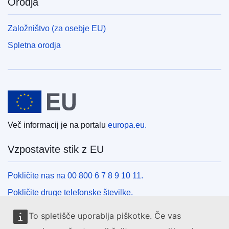
Orodja
Založništvo (za osebje EU)
Spletna orodja
Evropska unija
Več informacij je na portalu
europa.eu.
Vzpostavite stik z EU
Pokličite nas na 00 800 6 7 8 9 10 11.
Pokličite druge telefonske številke.
Pišite nam s kontaktnim obrazcem.
To spletišče uporablja piškotke. Če vas
Obiščite nas v enem od centrov EU.