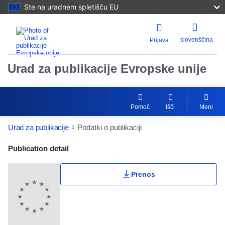
Ste na uradnem spletišču EU
slovenščina
Prijava
Urad za publikacije Evropske unije
Pomoč
Išči
Meni
Urad za publikacije
Podatki o publikaciji
Publication Detail Actions Portlet
Publication detail
Prenos