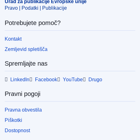
Urad za publikacije Evropske unije
CELEX : 52025PC0332
Pravo | Podatki | Publikacije
IMMC : COM(2025)332 final
Potrebujete pomoč?
COMNAT : COM_2025_0332_FIN
Kontakt
Zemljevid spletišča
Spremljajte nas
LinkedIn
Facebook
YouTube
Drugo
Pravni pogoji
Pravna obvestila
Piškotki
Dostopnost