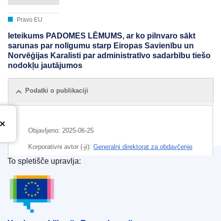
Pravo EU
Ieteikums PADOMES LĒMUMS, ar ko pilnvaro sākt
sarunas par nolīgumu starp Eiropas Savienību un
Norvēģijas Karalisti par administratīvo sadarbību tiešo
nodokļu jautājumos
Podatki o publikaciji
Objavljeno:
2025-06-25
Korporativni avtor (-ji):
Generalni direktorat za obdavčenje
in carinsko unijo
(
Evropska komisija
)
,
Evropska komisija
To spletišče upravlja:
Urad za publikacije Evropske unije
Področje
Evropska komisija
,
evropsko sodelovanje na
področju davkov
,
institucionalne pristojnosti (EU)
,
neposredni davek
,
Norveška
,
pogajanja za sklenitev
sporazuma (EU)
,
upravno sodelovanje