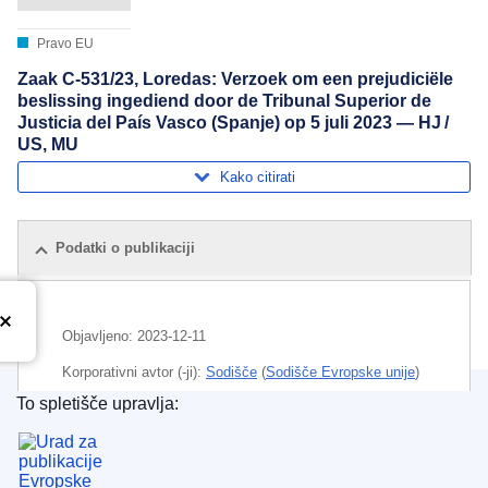
Pravo EU
Zaak C-531/23, Loredas: Verzoek om een prejudiciële
beslissing ingediend door de Tribunal Superior de
Justicia del País Vasco (Spanje) op 5 juli 2023 — HJ /
US, MU
Kako citirati
Podatki o publikaciji
Objavljeno:
2023-12-11
Korporativni avtor (-ji):
Sodišče
(
Sodišče Evropske unije
)
To spletišče upravlja:
Področje
delovni čas
,
enako obravnavanje
,
enakost
Urad za publikacije Evropske unije
spolov
,
samozaposleni
CELEX : 62023CN0531