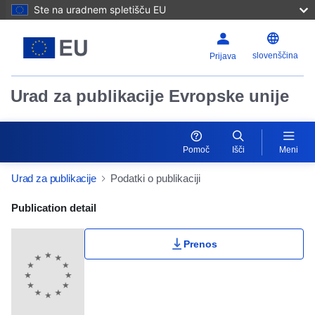
Ste na uradnem spletišču EU
slovenščina
Prijava
Urad za publikacije Evropske unije
Pomoč
Išči
Meni
Urad za publikacije
Podatki o publikaciji
Publication Detail Actions Portlet
Publication detail
Prenos