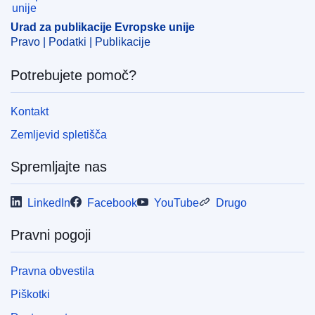
ELI :
C/2023/1284/oj
Urad za publikacije Evropske unije
Pravo | Podatki | Publikacije
OJ : C_202301284
IMMC : DDP-C-0531-2023
Potrebujete pomoč?
pdfa2a
Kontakt
Prikaži vse številke te serije
Zemljevid spletišča
Spremljajte nas
LinkedIn
Facebook
YouTube
Drugo
Pravni pogoji
Pravna obvestila
Piškotki