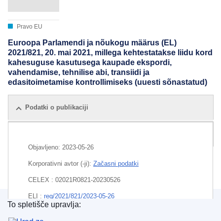
Pravo EU
Euroopa Parlamendi ja nõukogu määrus (EL)
2021/821, 20. mai 2021, millega kehtestatakse liidu kord
kahesuguse kasutusega kaupade ekspordi,
vahendamise, tehnilise abi, transiidi ja
edasitoimetamise kontrollimiseks (uuesti sõnastatud)
Podatki o publikaciji
Vse izdaje
Objavljeno:
2023-05-26
Korporativni avtor (-ji):
Začasni podatki
CELEX : 02021R0821-20230526
ELI :
reg/2021/821/2023-05-26
To spletišče upravlja:
Urad za publikacije Evropske unije
EDITION : 6f9f3cfc-a75c-11ed-b508-01aa75ed71a1