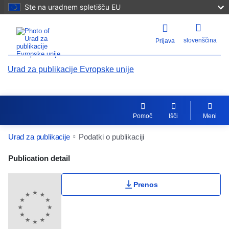
Ste na uradnem spletišču EU
slovenščina
Prijava
Urad za publikacije Evropske unije
Pomoč
Išči
Meni
Urad za publikacije
Podatki o publikaciji
Publication Detail Actions Portlet
Publication detail
Moja lestvica
Prenos