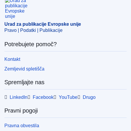
EDITION : 517ba936-cd27-11ec-a95f-01aa75ed71a1
EDITION : 49827812-7de6-11ec-8c40-01aa75ed71a1
Urad za publikacije Evropske unije
Pravo | Podatki | Publikacije
EDITION : 0332f143-0fc8-11ee-b12e-01aa75ed71a1
Potrebujete pomoč?
EDITION : f1294542-b46e-11ee-b164-01aa75ed71a1
Kontakt
EDITION : f6802503-b15e-11ef-acb1-01aa75ed71a1
Zemljevid spletišča
EDITION : b65a977a-e5ca-11f0-8d3c-01aa75ed71a1
Spremljajte nas
LinkedIn
Facebook
YouTube
Drugo
Pravni pogoji
Pravna obvestila