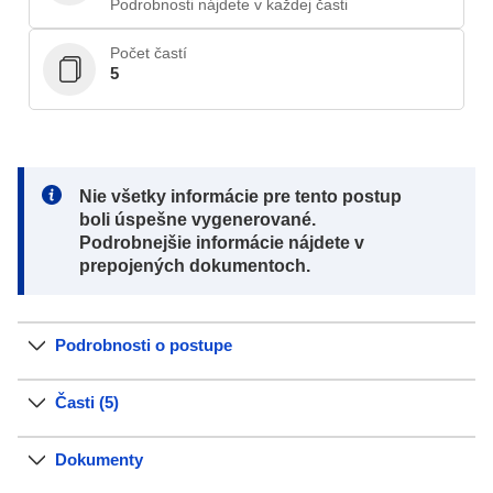
Podrobnosti nájdete v každej časti
Počet častí
5
Note:
Nie všetky informácie pre tento postup
boli úspešne vygenerované.
Podrobnejšie informácie nájdete v
prepojených dokumentoch.
Podrobnosti o postupe
Časti (5)
Dokumenty