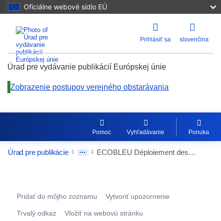
Oficiálne webové sídlo EÚ
Prihlásiť sa
slovenčina
Úrad pre vydávanie publikácií Európskej únie
Zobrazenie postupov verejného obstarávania
Pomoc
Vyhľadávanie
Ponuka
Úrad pre publikácie
ECOBLEU Déploiement des infrastructures et des espaces sur le Port de Cavalaire sur Mer
Procurement Detail Actions Portlet
Pridať do môjho zoznamu
Vytvoriť upozornenie
Trvalý odkaz
Vložiť na webovú stránku