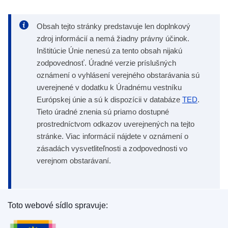
Obsah tejto stránky predstavuje len doplnkový
zdroj informácií a nemá žiadny právny účinok.
Inštitúcie Únie nenesú za tento obsah nijakú
zodpovednosť. Úradné verzie príslušných
oznámení o vyhlásení verejného obstarávania sú
uverejnené v dodatku k Úradnému vestníku
Európskej únie a sú k dispozícii v databáze
TED
.
Tieto úradné znenia sú priamo dostupné
prostredníctvom odkazov uverejnených na tejto
stránke. Viac informácií nájdete v oznámení o
zásadách vysvetliteľnosti a zodpovednosti vo
verejnom obstarávaní.
Toto webové sídlo spravuje:
Úrad pre vydávanie publikácií Európskej únie