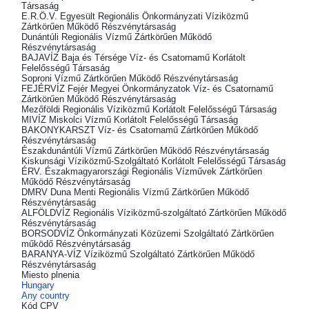
Társaság
E.R.Ö.V. Egyesült Regionális Önkormányzati Víziközmű
Zártkörűen Működő Részvénytársaság
Dunántúli Regionális Vízmű Zártkörűen Működő
Részvénytársaság
BAJAVÍZ Baja és Térsége Víz- és Csatornamű Korlátolt
Felelősségű Társaság
Soproni Vízmű Zártkörűen Működő Részvénytársaság
FEJÉRVÍZ Fejér Megyei Önkormányzatok Víz- és Csatornamű
Zártkörűen Működő Részvénytársaság
Mezőföldi Regionális Víziközmű Korlátolt Felelősségű Társaság
MIVÍZ Miskolci Vízmű Korlátolt Felelősségű Társaság
BAKONYKARSZT Víz- és Csatornamű Zártkörűen Működő
Részvénytársaság
Északdunántúli Vízmű Zártkörűen Működő Részvénytársaság
Kiskunsági Víziközmű-Szolgáltató Korlátolt Felelősségű Társaság
ÉRV. Északmagyarországi Regionális Vízművek Zártkörűen
Működő Részvénytársaság
DMRV Duna Menti Regionális Vízmű Zártkörűen Működő
Részvénytársaság
ALFÖLDVÍZ Regionális Víziközmű-szolgáltató Zártkörűen Működő
Részvénytársaság
BORSODVÍZ Önkormányzati Közüzemi Szolgáltató Zártkörűen
működő Részvénytársaság
BARANYA-VÍZ Víziközmű Szolgáltató Zártkörűen Működő
Részvénytársaság
Miesto plnenia
Hungary
Any country
Kód CPV