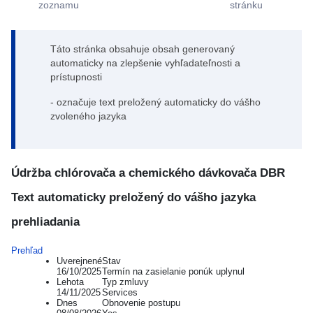
zoznamu
stránku
Táto stránka obsahuje obsah generovaný
automaticky na zlepšenie vyhľadateľnosti a
prístupnosti
- označuje text preložený automaticky do vášho
zvoleného jazyka
Údržba chlórovača a chemického dávkovača DBR
Text automaticky preložený do vášho jazyka
prehliadania
Prehľad
Uverejnené
Stav
16/10/2025
Termín na zasielanie ponúk uplynul
Lehota
Typ zmluvy
14/11/2025
Services
Dnes
Obnovenie postupu