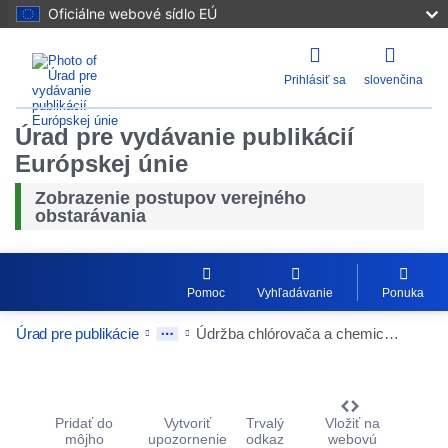
Oficiálne webové sídlo EÚ
Prihlásiť sa
slovenčina
Úrad pre vydávanie publikácií
Európskej únie
Zobrazenie postupov verejného
obstarávania
Pomoc
Vyhľadávanie
Ponuka
Úrad pre publikácie
Údržba chlórovača a chemického dávkovača DBR
Procurement Detail Actions Portlet
Pridať do
Vytvoriť
Trvalý
Vložiť na
môjho
upozornenie
odkaz
webovú