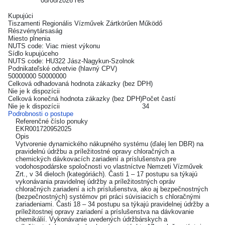
08/08/2026
Yes
Kupujúci
Tiszamenti Regionális Vízművek Zártkörűen Működő
Részvénytársaság
Miesto plnenia
NUTS code: Viac miest výkonu
Sídlo kupujúceho
NUTS code: HU322 Jász-Nagykun-Szolnok
Podnikateľské odvetvie (hlavný CPV)
50000000 50000000
Celková odhadovaná hodnota zákazky (bez DPH)
Nie je k dispozícii
Celková konečná hodnota zákazky (bez DPH)
Počet častí
Nie je k dispozícii
34
Podrobnosti o postupe
Referenčné číslo ponuky
EKR001720952025
Opis
Vytvorenie dynamického nákupného systému (ďalej len DBR) na
pravidelnú údržbu a príležitostné opravy chloračných a
chemických dávkovacích zariadení a príslušenstva pre
vodohospodárske spoločnosti vo vlastníctve Nemzeti Vízművek
Zrt., v 34 dieloch (kategóriách). Časti 1 – 17 postupu sa týkajú
vykonávania pravidelnej údržby a príležitostných opráv
chloračných zariadení a ich príslušenstva, ako aj bezpečnostných
(bezpečnostných) systémov pri práci súvisiacich s chloračnými
zariadeniami. Časti 18 – 34 postupu sa týkajú pravidelnej údržby a
príležitostnej opravy zariadení a príslušenstva na dávkovanie
chemikálií. Vykonávanie uvedených údržbárskych a