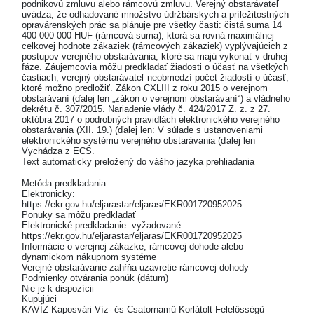
podnikovú zmluvu alebo rámcovú zmluvu. Verejný obstarávateľ
uvádza, že odhadované množstvo údržbárskych a príležitostných
opravárenských prác sa plánuje pre všetky časti: čistá suma 14
400 000 000 HUF (rámcová suma), ktorá sa rovná maximálnej
celkovej hodnote zákaziek (rámcových zákaziek) vyplývajúcich z
postupov verejného obstarávania, ktoré sa majú vykonať v druhej
fáze. Záujemcovia môžu predkladať žiadosti o účasť na všetkých
častiach, verejný obstarávateľ neobmedzí počet žiadostí o účasť,
ktoré možno predložiť. Zákon CXLIII z roku 2015 o verejnom
obstarávaní (ďalej len „zákon o verejnom obstarávaní“) a vládneho
dekrétu č. 307/2015. Nariadenie vlády č. 424/2017 Z. z. z 27.
októbra 2017 o podrobných pravidlách elektronického verejného
obstarávania (XII. 19.) (ďalej len: V súlade s ustanoveniami
elektronického systému verejného obstarávania (ďalej len
Vychádza z ECS.
Text automaticky preložený do vášho jazyka prehliadania
Metóda predkladania
Elektronicky:
https://ekr.gov.hu/eljarastar/eljaras/EKR001720952025
Ponuky sa môžu predkladať
Elektronické predkladanie: vyžadované
https://ekr.gov.hu/eljarastar/eljaras/EKR001720952025
Informácie o verejnej zákazke, rámcovej dohode alebo
dynamickom nákupnom systéme
Verejné obstarávanie zahŕňa uzavretie rámcovej dohody
Podmienky otvárania ponúk (dátum)
Nie je k dispozícii
Kupujúci
KAVÍZ Kaposvári Víz- és Csatornamű Korlátolt Felelősségű