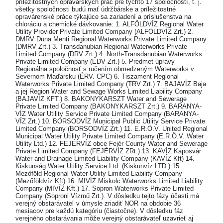
príležitostných opravárskych prác pre týchto 17 spoločností, t. j.
všetky spoločnosti budú mať údržbárske a príležitostné
opravárenské práce týkajúce sa zariadení a príslušenstva na
chloráciu a chemické dávkovanie: 1. ALFÖLDVÍZ Regional Water
Utility Provider Private Limited Company (ALFÖLDVÍZ Zrt.) 2.
DMRV Duna Menti Regional Waterworks Private Limited Company
(DMRV Zrt.) 3. Transdanubian Regional Waterworks Private
Limited Company (DRV Zrt.) 4. North-Transdanubian Waterworks
Private Limited Company (ÉDV Zrt.) 5. Predmet úpravy
Regionálna spoločnosť s ručením obmedzeným Waterworks v
Severnom Maďarsku (ÉRV. CPC) 6. Tiszament Regional
Waterworks Private Limited Company (TRV Zrt.) 7. BAJAVÍZ Baja
a jej Region Water and Sewage Works Limited Liability Company
(BAJAVÍZ KFT.) 8. BAKONYKARSZT Water and Sewerage
Private Limited Company (BAKONYKARSZT Zrt.) 9. BARANYA-
VÍZ Water Utility Service Private Limited Company (BARANYA-
VÍZ Zrt.) 10. BORSODVÍZ Municipal Public Utility Service Private
Limited Company (BORSODVÍZ Zrt.) 11. E.R.Ö.V. United Regional
Municipal Water Utility Private Limited Company (E.R.Ö.V. Water
Utility Ltd.) 12. FEJÉRVÍZ obce Fejér County Water and Sewerage
Private Limited Company (FEJÉRVÍZ ZRt.) 13. KAVÍZ Kaposvár
Water and Drainage Limited Liability Company (KAVÍZ Kft) 14.
Kiskunság Water Utility Service Ltd. (Kiskunvíz LTD.) 15.
Mezőföld Regional Water Utility Limited Liability Company
(Mezőföldvíz Kft) 16. MIVÍZ Miskolc Waterworks Limited Liability
Company (MIVÍZ Kft.) 17. Sopron Waterworks Private Limited
Company (Soproni Vízmű Zrt.). V dôsledku tejto fázy účasti má
verejný obstarávateľ v úmysle zriadiť NOR na obdobie 36
mesiacov pre každú kategóriu (čiastočne). V dôsledku fáz
verejného obstarávania môže verejný obstarávateľ uzavrieť aj