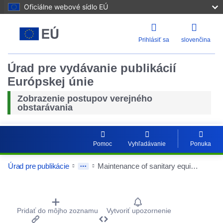
Oficiálne webové sídlo EÚ
Prihlásiť sa
slovenčina
Úrad pre vydávanie publikácií
Európskej únie
Zobrazenie postupov verejného
obstarávania
Pomoc
Vyhľadávanie
Ponuka
Úrad pre publikácie
Maintenance of sanitary equipment, water supply and sewage network
Procurement Detail Actions Portlet
Pridať do môjho zoznamu
Vytvoriť upozornenie