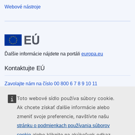
Webové nástroje
Európska únia
Ďalšie informácie nájdete na portáli
europa.eu
Kontaktujte EÚ
Zavolajte nám na číslo 00 800 6 7 8 9 10 11
Iné spôsoby, ako nás kontaktovať telefonicky
Toto webové sídlo používa súbory cookie.
Napíšte nám cez kontaktný formulár
Ak chcete získať ďalšie informácie alebo
Navštívte nás v niektorom z centier EÚ
zmeniť svoje preferencie, navštívte našu
stránku o podmienkach používania súborov
Sociálne médiá
alebo kliknite na akýkoľvek odkaz
cookie