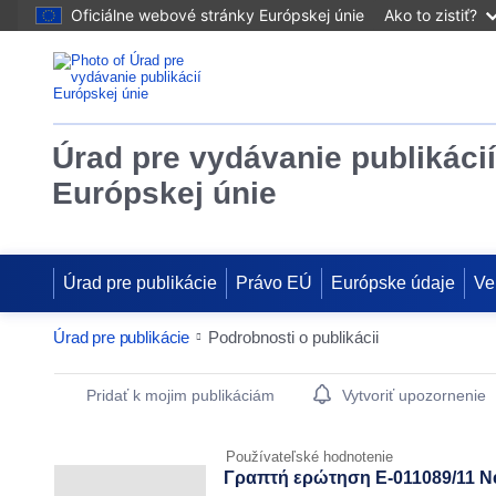
Oficiálne webové stránky Európskej únie
Ako to zistiť?
Úrad pre vydávanie publikácií
Európskej únie
Úrad pre publikácie
Právo EÚ
Európske údaje
Ve
Úrad pre publikácie
Podrobnosti o publikácii
Publication Detail Actions Portlet
Pridať k mojim publikáciám
Vytvoriť upozornenie
Používateľské hodnotenie
Γραπτή ερώτηση E-011089/11 Ne