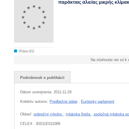
παράκτιας αλιείας μικρής κλίμα
Právo EÚ
Na stiahnutie nie sú k
Podrobnosti o publikácii
Dátum uverejnenia:
2011-11-29
Kolektiv autorov:
Predbežné údaje
,
Európsky parlament
Oblasť:
pobrežný rybolov
,
rybárska flotila
,
spoločná rybárska po
CELEX : 92011E011089