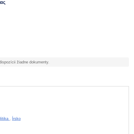
κας
 dispozícii žiadne dokumenty.
litika
,
Írsko