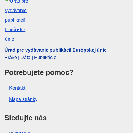
doprava
,
obchodný sprostredkovateľ
,
odškodnenie
,
preprava cestujúcich
,
prepravca
CELEX : 62022CB0051
OJ : JOC_2023_024_R_0045
IMMC : RAD-C-0051-2022
Úrad pre vydávanie publikácií Európskej únie
Právo | Dáta | Publikácie
Potrebujete pomoc?
Kontakt
Mapa stránky
Sledujte nás