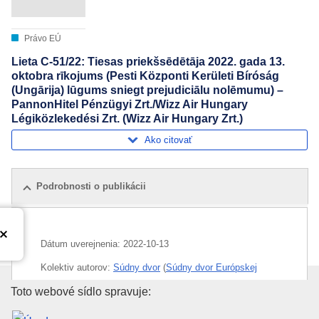
Právo EÚ
Lieta C-51/22: Tiesas priekšsēdētāja 2022. gada 13.
oktobra rīkojums (Pesti Központi Kerületi Bíróság
(Ungārija) lūgums sniegt prejudiciālu nolēmumu) –
PannonHitel Pénzügyi Zrt./Wizz Air Hungary
Légiközlekedési Zrt. (Wizz Air Hungary Zrt.)
Ako citovať
Podrobnosti o publikácii
Dátum uverejnenia:
2022-10-13
Kolektiv autorov:
Súdny dvor
(
Súdny dvor Európskej
únie
)
Úrad pre vydávanie publikácií E
Toto webové sídlo spravuje:
Oblasť:
balík cestovných služieb
,
cestujúci
,
letecká