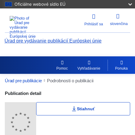
Oficiálne webové sídlo EÚ
slovenčina
Prihlásiť sa
Úrad pre vydávanie publikácií Európskej únie
Pomoc
Vyhľadávanie
Ponuka
Úrad pre publikácie
Podrobnosti o publikácii
Publication Detail Actions Portlet
Publication detail
Stiahnuť