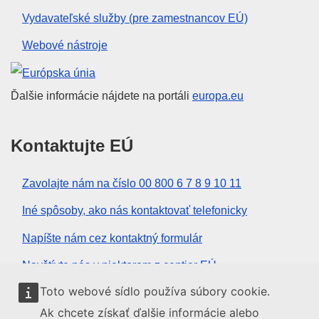
Vydavateľské služby (pre zamestnancov EÚ)
Webové nástroje
Európska únia
Ďalšie informácie nájdete na portáli
europa.eu
Kontaktujte EÚ
Zavolajte nám na číslo 00 800 6 7 8 9 10 11
Iné spôsoby, ako nás kontaktovať telefonicky
Napíšte nám cez kontaktný formulár
Navštívte nás v niektorom z centier EÚ
Toto webové sídlo používa súbory cookie.
Sociálne médiá
Ak chcete získať ďalšie informácie alebo