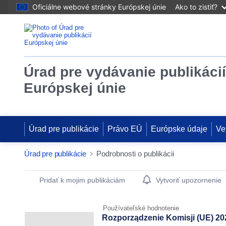
Oficiálne webové stránky Európskej únie
Ako to zistiť?
Úrad pre vydávanie publikácií
Európskej únie
Úrad pre publikácie
Právo EÚ
Európske údaje
Ve
Úrad pre publikácie
Podrobnosti o publikácii
Publication Detail Actions Portlet
Pridať k mojim publikáciám
Vytvoriť upozornenie
Používateľské hodnotenie
Rozporządzenie Komisji (UE) 202