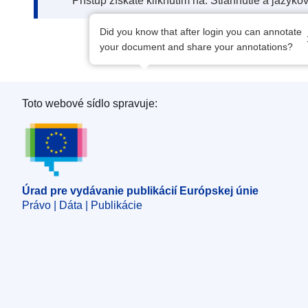
Prístup získate kliknutím na: Stiahnutie a jazyko
Did you know that after login you can annotate
your document and share your annotations?
Toto webové sídlo spravuje:
Úrad pre vydávanie publikácií Európskej únie
Úrad pre vydávanie publikácií Európskej únie
Právo | Dáta | Publikácie