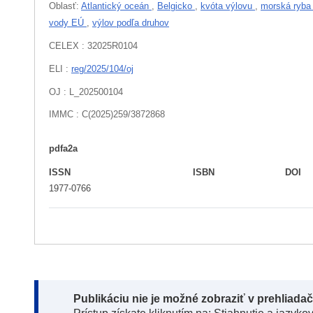
Oblasť:
Atlantický oceán
,
Belgicko
,
kvóta výlovu
,
morská ryb
vody EÚ
,
výlov podľa druhov
CELEX : 32025R0104
ELI :
reg/2025/104/oj
OJ : L_202500104
IMMC : C(2025)259/3872868
pdfa2a
ISSN
ISBN
DOI
1977-0766
Note:
Publikáciu nie je možné zobraziť v prehliada