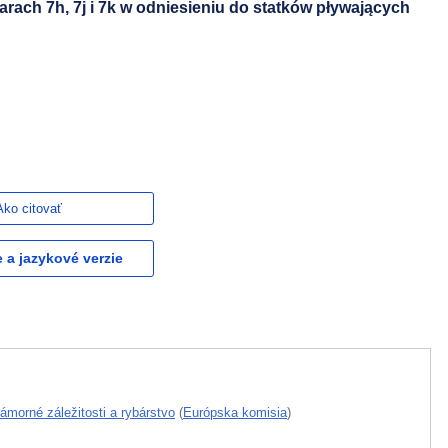
rach 7h, 7j i 7k w odniesieniu do statków pływających
Ako citovať
e a jazykové verzie
námorné záležitosti a rybárstvo
(
Európska komisia
)