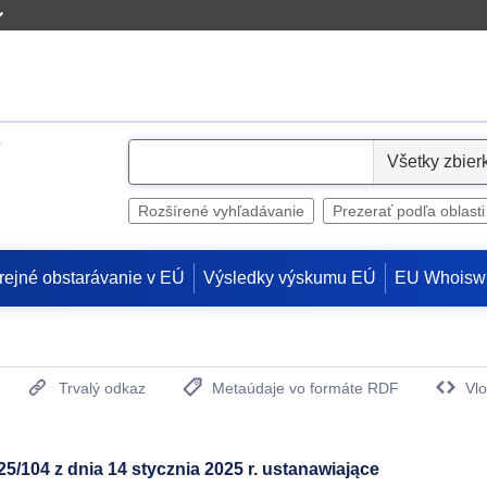
S
e
l
Rozšírené vyhľadávanie
Prezerať podľa oblasti
e
c
rejné obstarávanie v EÚ
Výsledky výskumu EÚ
EU Whoisw
t
Trvalý odkaz
Metaúdaje vo formáte RDF
Vlo
(Otvorí sa v novom okne)
5/104 z dnia 14 stycznia 2025 r. ustanawiające