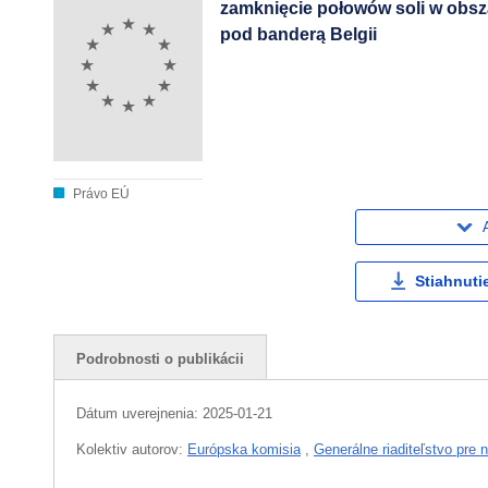
zamknięcie połowów soli w obsza
pod banderą Belgii
Právo EÚ
Stiahnuti
Podrobnosti o publikácii
Dátum uverejnenia:
2025-01-21
Kolektiv autorov:
Európska komisia
,
Generálne riaditeľstvo pre 