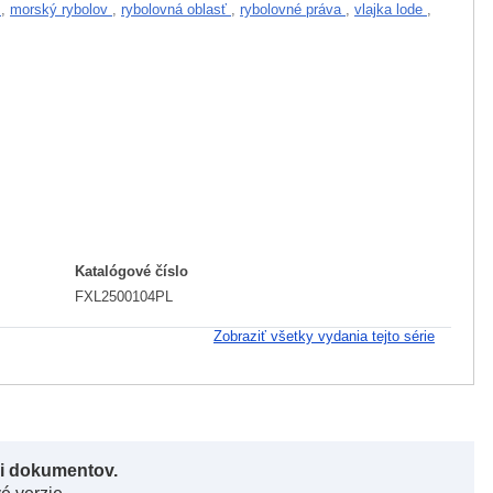
a
,
morský rybolov
,
rybolovná oblasť
,
rybolovné práva
,
vlajka lode
,
Katalógové číslo
FXL2500104PL
Zobraziť všetky vydania tejto série
či dokumentov.