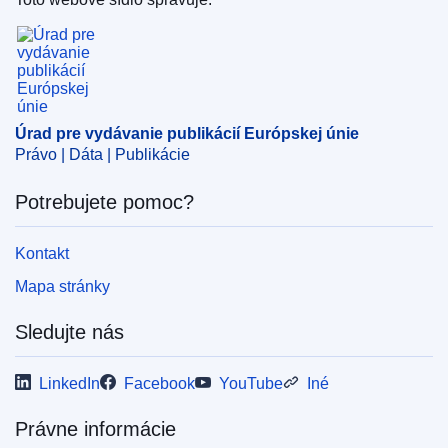
Úrad pre vydávanie publikácií Európskej únie
EDITION : 3931dc55-f5b4-11ec-b976-01aa75ed71a1
EDITION : f0868103-f0fe-11ee-8e14-01aa75ed71a1
EDITION : 48645116-f923-11ef-b7db-01aa75ed71a1
Úrad pre vydávanie publikácií Európskej únie
Právo | Dáta | Publikácie
Potrebujete pomoc?
Kontakt
Mapa stránky
Sledujte nás
LinkedIn
Facebook
YouTube
Iné
Právne informácie