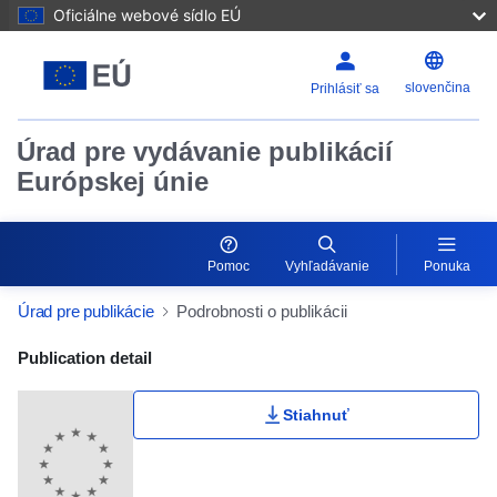
Oficiálne webové sídlo EÚ
slovenčina
Prihlásiť sa
Úrad pre vydávanie publikácií
Európskej únie
Pomoc
Vyhľadávanie
Ponuka
Úrad pre publikácie
Podrobnosti o publikácii
Publication Detail Actions Portlet
Publication detail
Stiahnuť