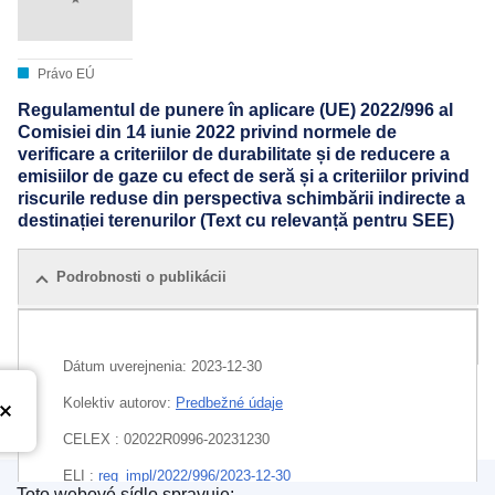
Právo EÚ
Regulamentul de punere în aplicare (UE) 2022/996 al
Comisiei din 14 iunie 2022 privind normele de
verificare a criteriilor de durabilitate și de reducere a
emisiilor de gaze cu efect de seră și a criteriilor privind
riscurile reduse din perspectiva schimbării indirecte a
destinației terenurilor (Text cu relevanță pentru SEE)
Podrobnosti o publikácii
Všetky vydania
Dátum uverejnenia:
2023-12-30
Kolektiv autorov:
Predbežné údaje
CELEX : 02022R0996-20231230
ELI :
reg_impl/2022/996/2023-12-30
Toto webové sídlo spravuje: