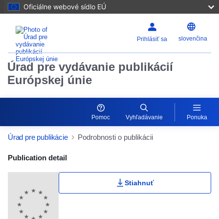
Oficiálne webové sídlo EÚ
slovenčina
Prihlásiť sa
Úrad pre vydávanie publikácií
Európskej únie
Pomoc
Vyhľadávanie
Ponuka
Úrad pre publikácie
Podrobnosti o publikácii
Publication Detail Actions Portlet
Publication detail
Stiahnuť