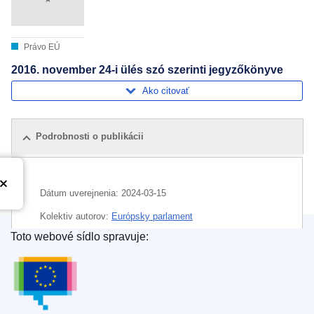
Právo EÚ
2016. november 24-i ülés szó szerinti jegyzőkönyve
Ako citovať
Podrobnosti o publikácii
Dátum uverejnenia:
2024-03-15
Kolektiv autorov:
Európsky parlament
Toto webové sídlo spravuje:
Oblasť:
Európsky parlament
,
parlamentná rozprava
Úrad pre vydávanie publikácií Európskej únie
CELEX : C/2024/02115
ELI :
C/2024/2115/oj