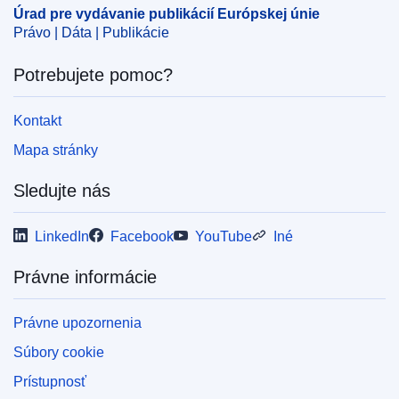
OJ : C_202402115
Úrad pre vydávanie publikácií Európskej únie
IMMC : P8_CR(2016)11-24
Právo | Dáta | Publikácie
Potrebujete pomoc?
pdfa2a
Zobraziť všetky vydania tejto série
Kontakt
View all acts from same session in Eur-Lex
Mapa stránky
Sledujte nás
LinkedIn
Facebook
YouTube
Iné
Právne informácie
Právne upozornenia
Súbory cookie
Prístupnosť