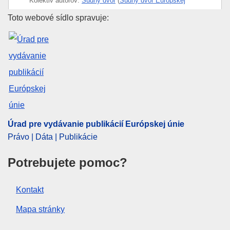
Kolektiv autorov:
Súdny dvor
(
Súdny dvor Európskej
únie
)
Úrad pre vydávanie publikácií E
Toto webové sídlo spravuje:
Oblasť:
bankové poplatky
,
elektronické peniaze
,
finančná transakcia
,
finančné služby
,
platba v rámci EÚ
CELEX : 62023CN0549
ELI :
C/2023/1129/oj
OJ : C_202301129
IMMC : DDP-C-0549-2023
Úrad pre vydávanie publikácií Európskej únie
Právo | Dáta | Publikácie
pdfa2a
Potrebujete pomoc?
Zobraziť všetky vydania tejto série
Kontakt
Mapa stránky