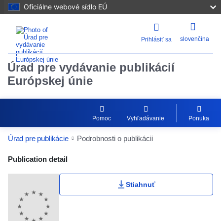
Oficiálne webové sídlo EÚ
slovenčina
Prihlásiť sa
Úrad pre vydávanie publikácií
Európskej únie
Pomoc
Vyhľadávanie
Ponuka
Úrad pre publikácie
Podrobnosti o publikácii
Publication Detail Actions Portlet
Publication detail
Stiahnuť