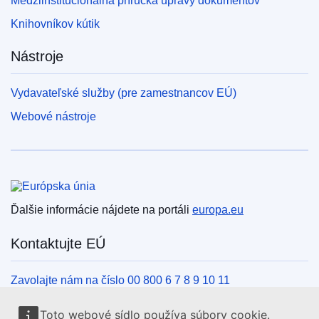
Medziinštitucionálna príručka úpravy dokumentov
Knihovníkov kútik
Nástroje
Vydavateľské služby (pre zamestnancov EÚ)
Webové nástroje
Európska únia
Ďalšie informácie nájdete na portáli
europa.eu
Kontaktujte EÚ
Zavolajte nám na číslo 00 800 6 7 8 9 10 11
Iné spôsoby, ako nás kontaktovať telefonicky
Toto webové sídlo používa súbory cookie.