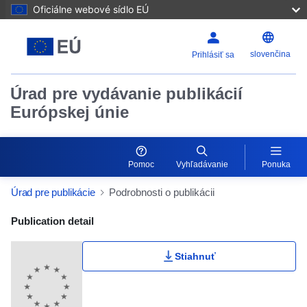
Oficiálne webové sídlo EÚ
slovenčina
Prihlásiť sa
Úrad pre vydávanie publikácií
Európskej únie
Pomoc
Vyhľadávanie
Ponuka
Úrad pre publikácie
Podrobnosti o publikácii
Publication Detail Actions Portlet
Publication detail
Stiahnuť