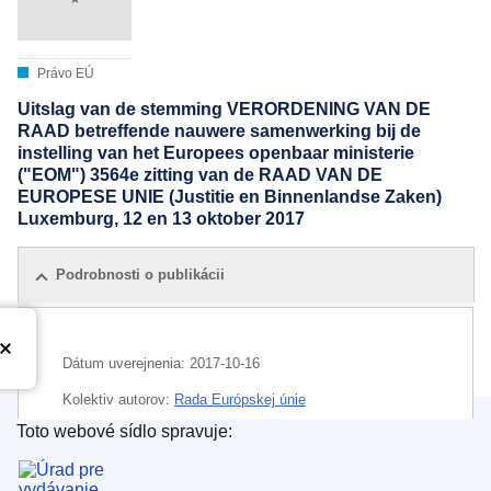
Právo EÚ
Uitslag van de stemming VERORDENING VAN DE
RAAD betreffende nauwere samenwerking bij de
instelling van het Europees openbaar ministerie
("EOM") 3564e zitting van de RAAD VAN DE
EUROPESE UNIE (Justitie en Binnenlandse Zaken)
Luxemburg, 12 en 13 oktober 2017
Podrobnosti o publikácii
Dátum uverejnenia:
2017-10-16
Kolektiv autorov:
Rada Európskej únie
Toto webové sídlo spravuje:
IMMC : ST 12661 2017 INIT
Úrad pre vydávanie publikácií Európskej únie