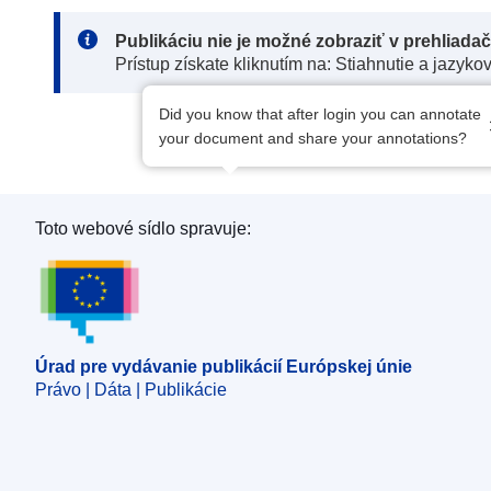
Note:
Publikáciu nie je možné zobraziť v prehliada
Prístup získate kliknutím na: Stiahnutie a jazyko
Did you know that after login you can annotate
your document and share your annotations?
Toto webové sídlo spravuje:
Úrad pre vydávanie publikácií Európskej únie
Úrad pre vydávanie publikácií Európskej únie
Právo | Dáta | Publikácie