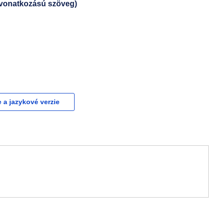
 vonatkozású szöveg)
e a jazykové verzie