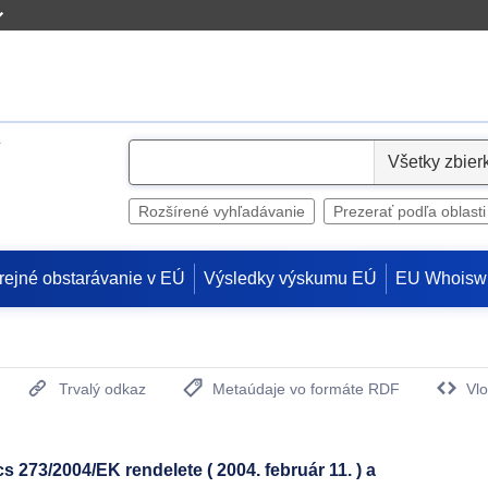
S
e
l
Rozšírené vyhľadávanie
Prezerať podľa oblasti
e
c
rejné obstarávanie v EÚ
Výsledky výskumu EÚ
EU Whoisw
t
Trvalý odkaz
Metaúdaje vo formáte RDF
Vlo
(Otvorí sa v novom okne)
 273/2004/EK rendelete ( 2004. február 11. ) a