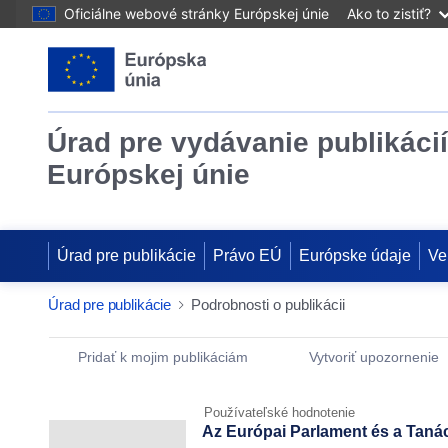
Oficiálne webové stránky Európskej únie
Ako to zistiť?
Úrad pre vydávanie publikácií
Európskej únie
Úrad pre publikácie
Právo EÚ
Európske údaje
Ve
Úrad pre publikácie
Podrobnosti o publikácii
Publication Detail Actions Portlet
Pridať k mojim publikáciám
Vytvoriť upozornenie
Používateľské hodnotenie
Az Európai Parlament és a Tanács