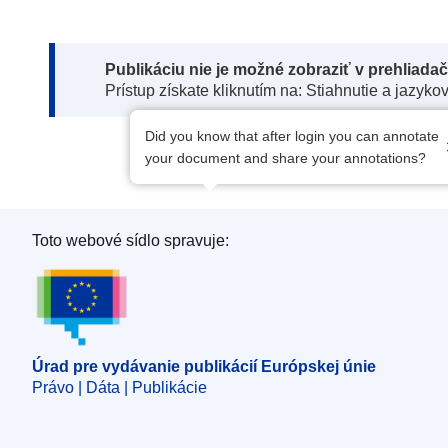
Note:
Publikáciu nie je možné zobraziť v prehliada
Prístup získate kliknutím na: Stiahnutie a jazyko
Did you know that after login you can annotate
your document and share your annotations?
Toto webové sídlo spravuje:
Úrad pre vydávanie publikácií Európskej únie
Úrad pre vydávanie publikácií Európskej únie
Právo | Dáta | Publikácie