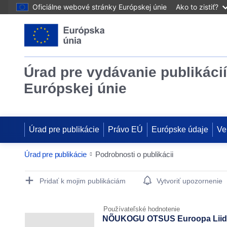
Oficiálne webové stránky Európskej únie
Ako to zistiť?
Úrad pre vydávanie publikácií
Európskej únie
Úrad pre publikácie
Právo EÚ
Európske údaje
Ve
Úrad pre publikácie
Podrobnosti o publikácii
Publication Detail Actions Portlet
Pridať k mojim publikáciám
Vytvoriť upozornenie
Používateľské hodnotenie
NÕUKOGU OTSUS Euroopa Liidu, Is