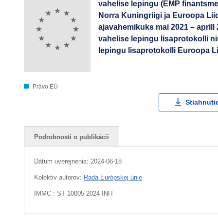
vahelise lepingu (EMP finantsme
Norra Kuningriigi ja Euroopa Li
ajavahemikuks mai 2021 – aprill
vahelise lepingu lisaprotokolli
lepingu lisaprotokolli Euroopa L
Právo EÚ
Stiahnuti
Podrobnosti o publikácii
Dátum uverejnenia:
2024-06-18
Kolektiv autorov:
Rada Európskej únie
IMMC : ST 10005 2024 INIT