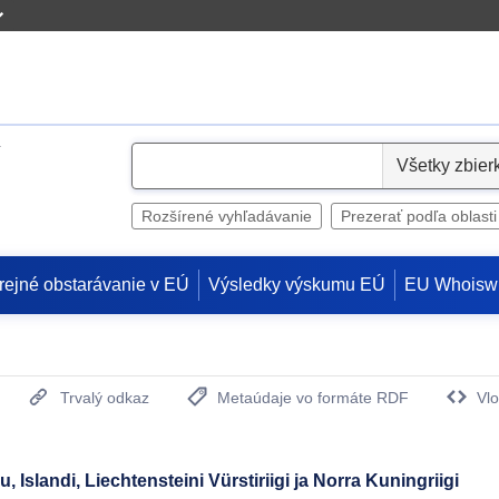
S
e
l
Rozšírené vyhľadávanie
Prezerať podľa oblasti
e
c
rejné obstarávanie v EÚ
Výsledky výskumu EÚ
EU Whoisw
t
Trvalý odkaz
Metaúdaje vo formáte RDF
Vlo
(Otvorí sa v novom okne)
landi, Liechtensteini Vürstiriigi ja Norra Kuningriigi