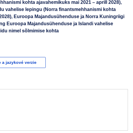
hhanismi kohta ajavahemikuks mai 2021 – aprill 2028),
idu vahelise lepingu (Norra finantsmehhanismi kohta
 2028), Euroopa Majandusühenduse ja Norra Kuningriigi
 ning Euroopa Majandusühenduse ja Islandi vahelise
iidu nimel sõlmimise kohta
e a jazykové verzie