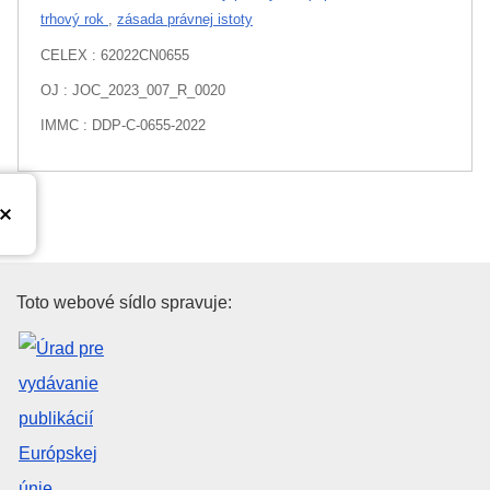
trhový rok
,
zásada právnej istoty
CELEX : 62022CN0655
OJ : JOC_2023_007_R_0020
IMMC : DDP-C-0655-2022
Úrad pre vydávanie publikácií E
Toto webové sídlo spravuje: