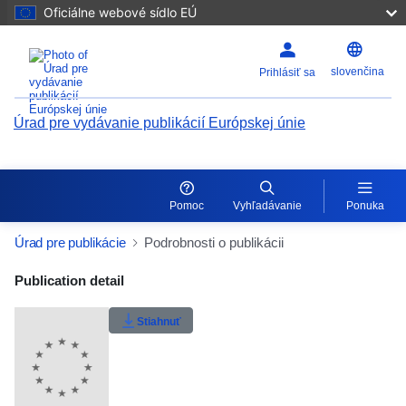
Oficiálne webové sídlo EÚ
slovenčina
Prihlásiť sa
Úrad pre vydávanie publikácií Európskej únie
Pomoc
Vyhľadávanie
Ponuka
Úrad pre publikácie
Podrobnosti o publikácii
Publication Detail Actions Portlet
Publication detail
Stiahnuť