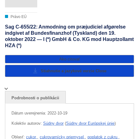
Právo EÚ
Sag C-655/22: Anmodning om præjudiciel afgørelse
indgivet af Bundesfinanzhof (Tyskland) den 19.
oktober 2022 — I (*) GmbH & Co. KG mod Hauptzollamt
HZA (*)
Ako citovať
Stiahnutie a jazykové verzie
Close
Podrobnosti o publikácii
Dátum uverejnenia:
2022-10-19
Kolektiv autorov:
Súdny dvor
(
Súdny dvor Európskej únie
)
Oblasť:
cukor
,
cukrovarnícky priemysel
,
poplatok z cukru
,