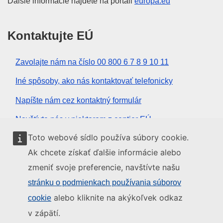
Ďalšie informácie nájdete na portáli
europa.eu
Kontaktujte EÚ
Zavolajte nám na číslo 00 800 6 7 8 9 10 11
Iné spôsoby, ako nás kontaktovať telefonicky
Napíšte nám cez kontaktný formulár
Navštívte nás v niektorom z centier EÚ
Toto webové sídlo používa súbory cookie.
Sociálne médiá
Ak chcete získať ďalšie informácie alebo
zmeniť svoje preferencie, navštívte našu
Kanály EÚ na sociálnych médiách
stránku o podmienkach používania súborov
alebo kliknite na akýkoľvek odkaz
cookie
Inštitúcie a orgány EÚ
v zápätí.