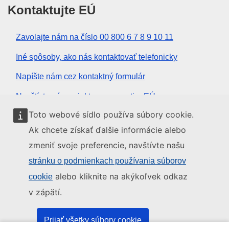
Kontaktujte EÚ
Zavolajte nám na číslo 00 800 6 7 8 9 10 11
Iné spôsoby, ako nás kontaktovať telefonicky
Napíšte nám cez kontaktný formulár
Navštívte nás v niektorom z centier EÚ
Toto webové sídlo používa súbory cookie.
Sociálne médiá
Ak chcete získať ďalšie informácie alebo
zmeniť svoje preferencie, navštívte našu
Kanály EÚ na sociálnych médiách
stránku o podmienkach používania súborov
alebo kliknite na akýkoľvek odkaz
cookie
Inštitúcie a orgány EÚ
v zápätí.
Vyhľadávanie všetkých inštitúcií a orgánov EÚ
Prijať všetky súbory cookie