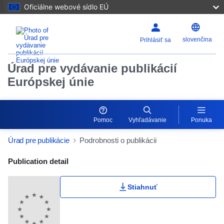
Oficiálne webové sídlo EÚ
slovenčina
Prihlásiť sa
Úrad pre vydávanie publikácií
Európskej únie
Pomoc
Vyhľadávanie
Ponuka
Úrad pre publikácie
Podrobnosti o publikácii
Publication Detail Actions Portlet
Publication detail
Stiahnuť