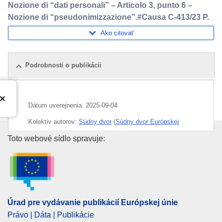
Nozione di “dati personali” – Articolo 3, punto 6 –
Nozione di “pseudonimizzazione”.#Causa C-413/23 P.
Ako citovať
Podrobnosti o publikácii
Dátum uverejnenia:
2025-09-04
Kolektiv autorov:
Súdny dvor
(
Súdny dvor Európskej
únie
)
Úrad pre vydávanie publikácií E
Toto webové sídlo spravuje:
CELEX : 62023CJ0413
ECLI : ECLI:EU:C:2025:645
Úrad pre vydávanie publikácií Európskej únie
Právo | Dáta | Publikácie