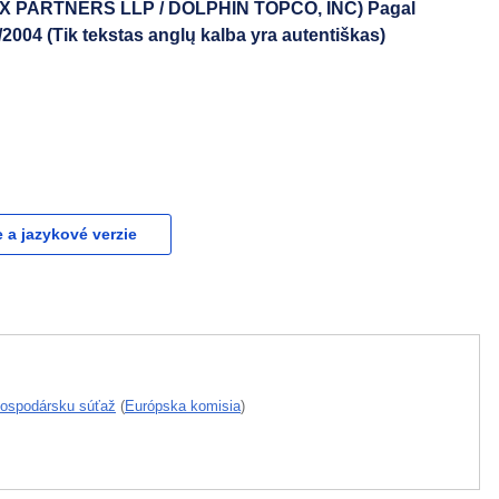
AX PARTNERS LLP / DOLPHIN TOPCO, INC) Pagal
2004 (Tik tekstas anglų kalba yra autentiškas)
e a jazykové verzie
 hospodársku súťaž
(
Európska komisia
)