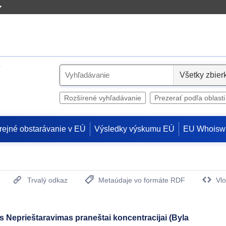
S
e
l
Rozšírené vyhľadávanie
Prezerať podľa oblasti
e
c
rejné obstarávanie v EÚ
Výsledky výskumu EÚ
EU Whoisw
t
Trvalý odkaz
Metaúdaje vo formáte RDF
Vlo
(Otvorí sa v novom okne)
 Neprieštaravimas praneštai koncentracijai (Byla