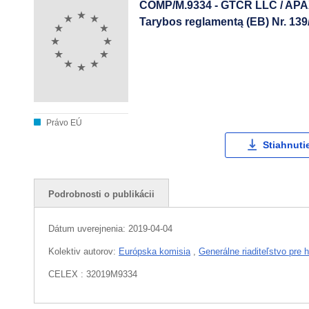
COMP/M.9334 - GTCR LLC / AP
Tarybos reglamentą (EB) Nr. 139/
Právo EÚ
Stiahnuti
Podrobnosti o publikácii
Dátum uverejnenia:
2019-04-04
Kolektiv autorov:
Európska komisia
,
Generálne riaditeľstvo pre
CELEX : 32019M9334