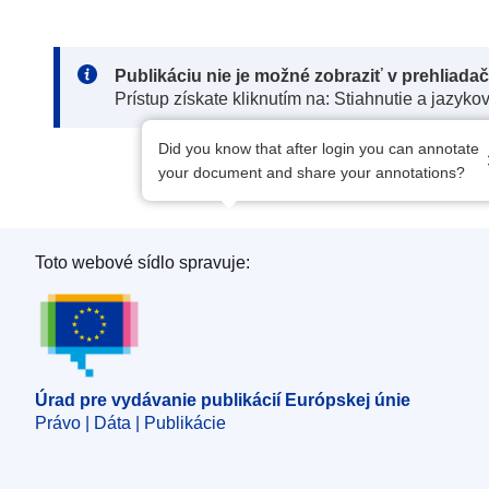
Note:
Publikáciu nie je možné zobraziť v prehliada
Prístup získate kliknutím na: Stiahnutie a jazyko
Did you know that after login you can annotate
your document and share your annotations?
Toto webové sídlo spravuje:
Úrad pre vydávanie publikácií Európskej únie
Úrad pre vydávanie publikácií Európskej únie
Právo | Dáta | Publikácie