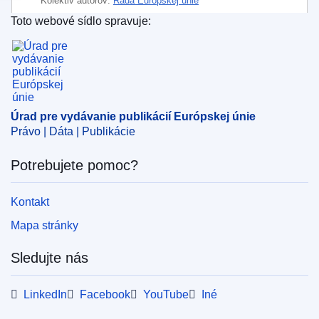
Kolektiv autorov:
Rada Európskej únie
Toto webové sídlo spravuje:
Oblasť:
Eurofound
,
Európsky hospodársky priestor
,
Úrad pre vydávanie publikácií Európskej únie
protokol k dohode
,
revízia dohody
,
Spoločný výbor EHP
,
činnosť orgánov
CELEX : 32024D1859
ELI :
dec/2024/1859/oj
Úrad pre vydávanie publikácií Európskej únie
Právo | Dáta | Publikácie
OJ : L_202401859
IMMC : ST 10132 2024 INIT
Potrebujete pomoc?
Kontakt
pdfa2a
Zobraziť všetky vydania tejto série
Mapa stránky
Sledujte nás
LinkedIn
Facebook
YouTube
Iné