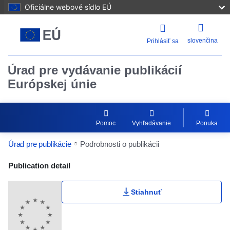
Oficiálne webové sídlo EÚ
slovenčina
Prihlásiť sa
Úrad pre vydávanie publikácií
Európskej únie
Pomoc
Vyhľadávanie
Ponuka
Úrad pre publikácie
Podrobnosti o publikácii
Publication Detail Actions Portlet
Publication detail
Stiahnuť