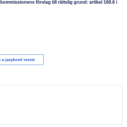
mmissionens förslag till rättslig grund: artikel 168.6 i
e a jazykové verzie