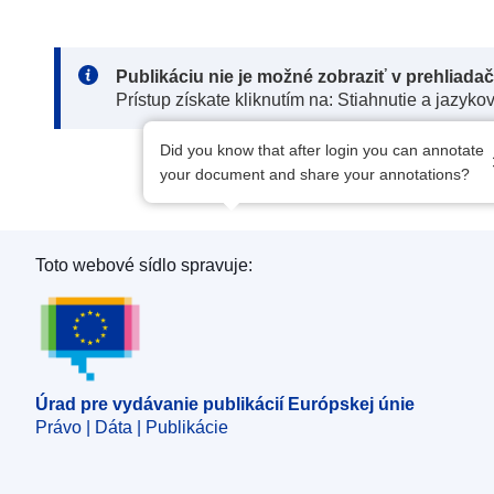
Note:
Publikáciu nie je možné zobraziť v prehliada
Prístup získate kliknutím na: Stiahnutie a jazyko
Did you know that after login you can annotate
your document and share your annotations?
Toto webové sídlo spravuje:
Úrad pre vydávanie publikácií Európskej únie
Úrad pre vydávanie publikácií Európskej únie
Právo | Dáta | Publikácie