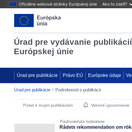
Oficiálne webové stránky Európskej únie
Ako to zistiť?
Úrad pre vydávanie publikácií
Európskej únie
Úrad pre publikácie
Právo EÚ
Európske údaje
Ve
Úrad pre publikácie
Podrobnosti o publikácii
Publication Detail Actions Portlet
Pridať k mojim publikáciám
Vytvoriť upozornenie
Používateľské hodnotenie
Rådets rekommendation om rök- o