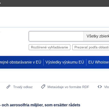
S
e
l
Rozšírené vyhľadávanie
Prezerať podľa oblasti
e
c
rejné obstarávanie v EÚ
Výsledky výskumu EÚ
EU Whoisw
t
Trvalý odkaz
Metaúdaje vo formáte RDF
Vlo
(Otvorí sa v novom okne)
ch aerosolfria miljöer, som ersätter rådets