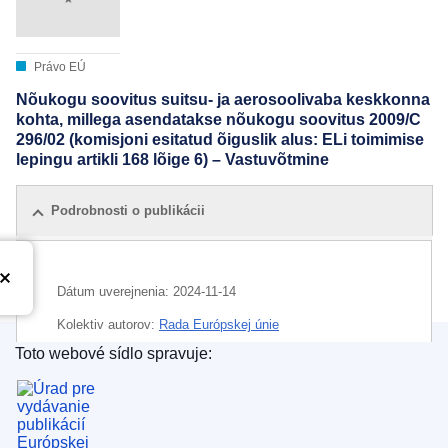
Právo EÚ
Nõukogu soovitus suitsu- ja aerosoolivaba keskkonna
kohta, millega asendatakse nõukogu soovitus 2009/C
296/02 (komisjoni esitatud õiguslik alus: ELi toimimise
lepingu artikli 168 lõige 6) – Vastuvõtmine
Podrobnosti o publikácii
Dátum uverejnenia:
2024-11-14
Kolektiv autorov:
Rada Európskej únie
Toto webové sídlo spravuje:
IMMC : ST 15059 2024 INIT
Úrad pre vydávanie publikácií Európskej únie