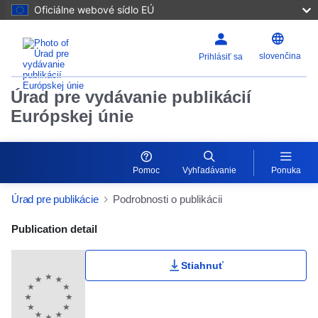
Oficiálne webové sídlo EÚ
slovenčina
Prihlásiť sa
Úrad pre vydávanie publikácií
Európskej únie
Pomoc
Vyhľadávanie
Ponuka
Úrad pre publikácie
Podrobnosti o publikácii
Publication Detail Actions Portlet
Publication detail
Stiahnuť