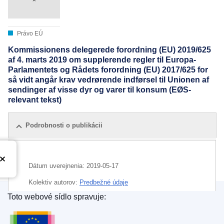
Právo EÚ
Kommissionens delegerede forordning (EU) 2019/625
af 4. marts 2019 om supplerende regler til Europa-
Parlamentets og Rådets forordning (EU) 2017/625 for
så vidt angår krav vedrørende indførsel til Unionen af
sendinger af visse dyr og varer til konsum (EØS-
relevant tekst)
Podrobnosti o publikácii
Dátum uverejnenia:
2019-05-17
Kolektiv autorov:
Predbežné údaje
Toto webové sídlo spravuje:
CELEX : 02019R0625-20190517
Úrad pre vydávanie publikácií Európskej únie
ELI :
reg_del/2019/625/2019-05-17