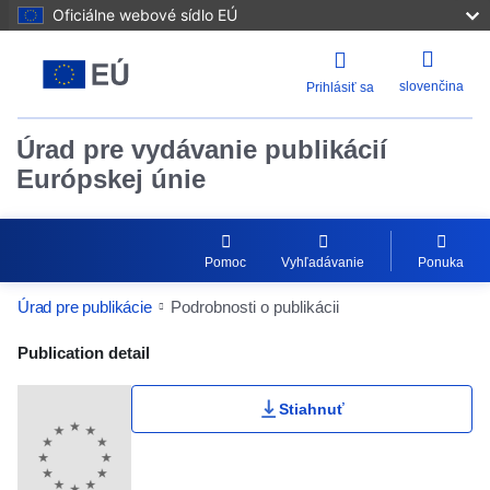
Oficiálne webové sídlo EÚ
slovenčina
Prihlásiť sa
Úrad pre vydávanie publikácií
Európskej únie
Pomoc
Vyhľadávanie
Ponuka
Úrad pre publikácie
Podrobnosti o publikácii
Publication Detail Actions Portlet
Publication detail
Stiahnuť