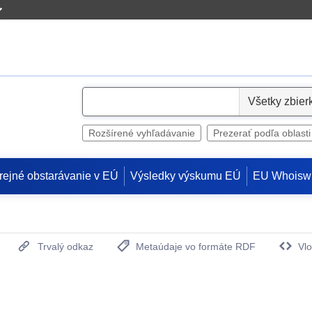
S
e
l
Rozšírené vyhľadávanie
Prezerať podľa oblasti
e
c
rejné obstarávanie v EÚ
Výsledky výskumu EÚ
EU Whoisw
t
Trvalý odkaz
Metaúdaje vo formáte RDF
Vlo
(Otvorí sa v novom okne)