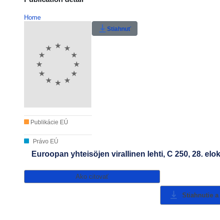
Home
Stiahnuť
Publikácie EÚ
Právo EÚ
Euroopan yhteisöjen virallinen lehti, C 250, 28. el
Ako citovať
Stiahnutie a