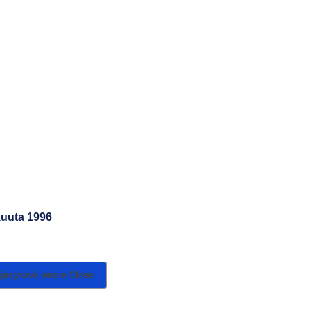
okuuta 1996
 jazykové verzie
Close