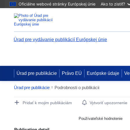
Oficiálne webové stránky Európskej únie
Ako to zistiť?
Úrad pre vydávanie publikácií Európskej únie
Úrad pre publikácie
Právo EÚ
Európske údaje
Ve
Úrad pre publikácie
Podrobnosti o publikácii
Publication Detail Actions Portlet
Pridať k mojim publikáciám
Vytvoriť upozornenie
Používateľské hodnotenie
Publication detail