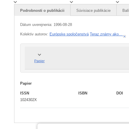
Podrobnosti o publikácii
Súvisiace publikácie
Bal
Dátum uverejnenia:
1996-08-28
Kolektiv autorov:
Európske spoločenstvá
Teraz známy ako...
Papier
Papier
ISSN
ISBN
DOI
1024302X