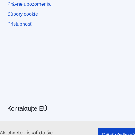
Právne upozornenia
Súbory cookie
Prístupnosť
Kontaktujte EÚ
Zavolajte nám na číslo 00 800 6 7 8 9 10 11
Ak chcete získať ďalšie
Iné spôsoby, ako nás kontaktovať telefonicky