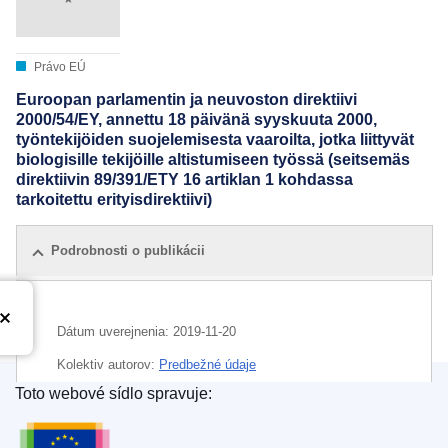
Právo EÚ
Euroopan parlamentin ja neuvoston direktiivi
2000/54/EY, annettu 18 päivänä syyskuuta 2000,
työntekijöiden suojelemisesta vaaroilta, jotka liittyvät
biologisille tekijöille altistumiseen työssä (seitsemäs
direktiivin 89/391/ETY 16 artiklan 1 kohdassa
tarkoitettu erityisdirektiivi)
Podrobnosti o publikácii
Dátum uverejnenia:
2019-11-20
Kolektiv autorov:
Predbežné údaje
Toto webové sídlo spravuje:
Úrad pre vydávanie publikácií Európskej únie