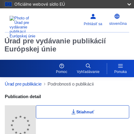
Oficiálne webové sídlo EÚ
slovenčina
Prihlásiť sa
Úrad pre vydávanie publikácií
Európskej únie
Pomoc
Vyhľadávanie
Ponuka
Úrad pre publikácie
Podrobnosti o publikácii
Publication Detail Actions Portlet
Publication detail
Stiahnuť