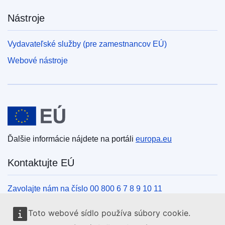
Nástroje
Vydavateľské služby (pre zamestnancov EÚ)
Webové nástroje
Európska únia
Ďalšie informácie nájdete na portáli
europa.eu
Kontaktujte EÚ
Zavolajte nám na číslo 00 800 6 7 8 9 10 11
Iné spôsoby, ako nás kontaktovať telefonicky
Toto webové sídlo používa súbory cookie.
Napíšte nám cez kontaktný formulár