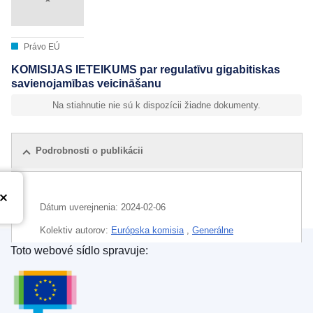
Právo EÚ
KOMISIJAS IETEIKUMS par regulatīvu gigabitiskas
savienojamības veicināšanu
Na stiahnutie nie sú k dispozícii žiadne dokumenty.
Podrobnosti o publikácii
Dátum uverejnenia:
2024-02-06
Kolektiv autorov:
Európska komisia
,
Generálne
riaditeľstvo pre komunikačné siete, obsah a technológie
Toto webové sídlo spravuje:
(
Európska komisia
)
Úrad pre vydávanie publikácií Európskej únie