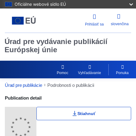
Oficiálne webové sídlo EÚ
slovenčina
Prihlásiť sa
Úrad pre vydávanie publikácií
Európskej únie
Pomoc
Vyhľadávanie
Ponuka
Úrad pre publikácie
Podrobnosti o publikácii
Publication Detail Actions Portlet
Publication detail
Stiahnuť