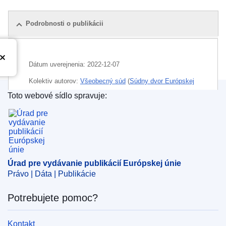
Podrobnosti o publikácii
Dátum uverejnenia:
2022-12-07
Kolektiv autorov:
Všeobecný súd
(
Súdny dvor Európskej
únie
)
Toto webové sídlo spravuje:
Úrad pre vydávanie publikácií Európskej únie
Oblasť:
ochranná známka EÚ
,
právo ochranných
známok
,
registrovaná ochranná známka
,
sanitárna
inštalácia
CELEX : 62021TA0487
Úrad pre vydávanie publikácií Európskej únie
OJ : JOC_2023_035_R_0060
Právo | Dáta | Publikácie
IMMC : ARR-T-0487-2021
Potrebujete pomoc?
Kontakt