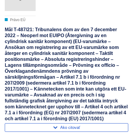
Právo EÚ
Mål T-487/21: Tribunalens dom av den 7 december
2022 – Neoperl mot EUIPO (Återgivning av en
cylindrisk sanitär komponent) (EU-varumärke –
Ansökan om registrering av ett EU-varumärke som
återger en cylindrisk sanitär komponent – Taktilt
positionsmärke – Absoluta registreringshinder –
Lagens tillämpningsområde – Prövning ex officio –
Överklagandenämndens prövning av
särskiljningsförmågan – Artikel 7.1 b i förordning nr
207/2009 (sedermera artikel 7.1 b i förordning
2017/1001) – Kännetecken som inte kan utgöra ett EU-
varumärke – Avsaknad av en precis och i sig
fullständig grafisk återgivning av det taktila intryck
som kännetecknet ger upphov till – Artikel 4 och artikel
7.1 a i förordning (EG) nr 207/2007 (sedermera artikel 4
och artikel 7.1 a i förordning (EU) 2017/1001)
Ako citovať