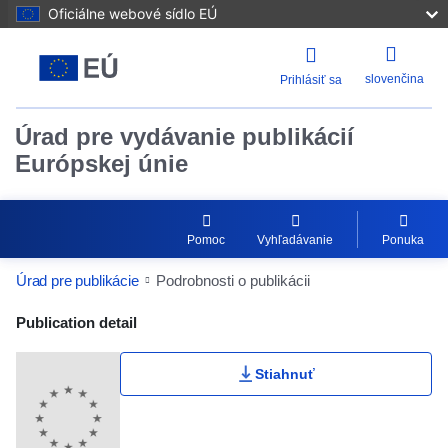
Oficiálne webové sídlo EÚ
slovenčina
Prihlásiť sa
Úrad pre vydávanie publikácií
Európskej únie
Pomoc
Vyhľadávanie
Ponuka
Úrad pre publikácie
Podrobnosti o publikácii
Publication Detail Actions Portlet
Publication detail
Stiahnuť