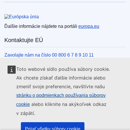
Európska únia
Ďalšie informácie nájdete na portáli
europa.eu
Kontaktujte EÚ
Zavolajte nám na číslo 00 800 6 7 8 9 10 11
Iné spôsoby, ako nás kontaktovať telefonicky
Toto webové sídlo používa súbory cookie.
Napíšte nám cez kontaktný formulár
Ak chcete získať ďalšie informácie alebo
Navštívte nás v niektorom z centier EÚ
zmeniť svoje preferencie, navštívte našu
stránku o podmienkach používania súborov
Sociálne médiá
alebo kliknite na akýkoľvek odkaz
cookie
v zápätí.
Kanály EÚ na sociálnych médiách
Inštitúcie a orgány EÚ
Prijať všetky súbory cookie