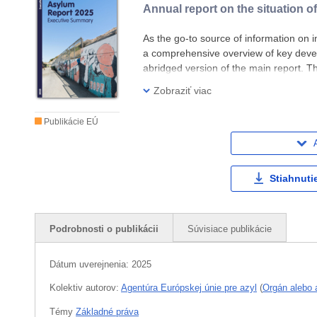
Annual report on the situation 
As the go-to source of information on 
a comprehensive overview of key deve
abridged version of the main report. 
on all aspects of the Common European
Zobraziť viac
Publikácie EÚ
Stiahnuti
Podrobnosti o publikácii
Súvisiace publikácie
Dátum uverejnenia:
2025
Kolektiv autorov:
Agentúra Európskej únie pre azyl
(
Orgán alebo 
Témy
Základné práva