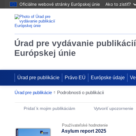
Oficiálne webové stránky Európskej únie
Ako to zistiť?
Úrad pre vydávanie publikácií
Európskej únie
Úrad pre publikácie
Právo EÚ
Európske údaje
Ve
Úrad pre publikácie
Podrobnosti o publikácii
Publication Detail Actions Portlet
Pridať k mojim publikáciám
Vytvoriť upozornenie
Používateľské hodnotenie
Asylum report 2025