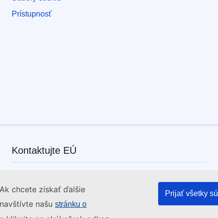
Prístupnosť
Kontaktujte EÚ
Zavolajte nám na číslo 00 800 6 7 8 9 10 11
Ak chcete získať ďalšie
Iné spôsoby, ako nás kontaktovať telefonicky
Prijať všetky s
 navštívte našu
stránku o
Napíšte nám cez kontaktný formulár