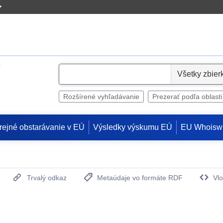
S
e
l
Rozšírené vyhľadávanie
Prezerať podľa oblasti
e
c
rejné obstarávanie v EÚ
Výsledky výskumu EÚ
EU Whoisw
t
Trvalý odkaz
Metaúdaje vo formáte RDF
Vlo
(Otvorí sa v novom okne)