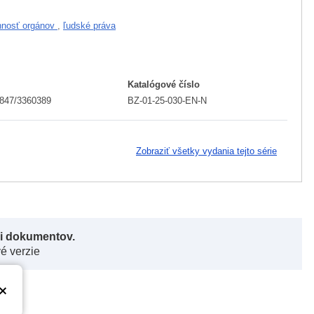
nnosť orgánov
,
ľudské práva
Katalógové číslo
2847/3360389
BZ-01-25-030-EN-N
Zobraziť všetky vydania tejto série
či dokumentov.
vé verzie