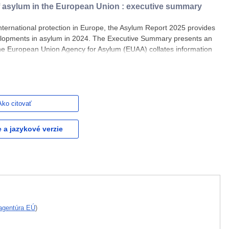
of asylum in the European Union : executive summary
international protection in Europe, the Asylum Report 2025 provides
lopments in asylum in 2024. The Executive Summary presents an
The European Union Agency for Asylum (EUAA) collates information
 Asylum System. To this end, the report outlines the main
Ako citovať
e a jazykové verzie
agentúra EÚ
)