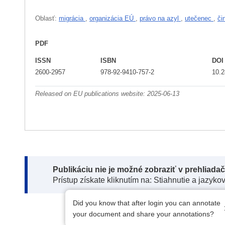
Oblasť:
migrácia
,
organizácia EÚ
,
právo na azyl
,
utečenec
,
či
PDF
ISSN
ISBN
DOI
2600-2957
978-92-9410-757-2
10.
Released on EU publications website:
2025-06-13
Note:
Publikáciu nie je možné zobraziť v prehliada
Prístup získate kliknutím na: Stiahnutie a jazyko
Did you know that after login you can annotate
your document and share your annotations?