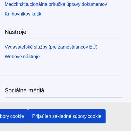
Medziinštitucionálna príručka úpravy dokumentov
Knihovníkov kútik
Nástroje
Vydavateľské služby (pre zamestnancov EÚ)
Webové nástroje
Sociálne médiá
Kanály EÚ na sociálnych médiách
úbory cookie
Prijať len základné súbory cookie
Inštitúcie a orgány EÚ