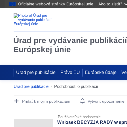
Oficiálne webové stránky Európskej únie
Ako to zistiť?
Úrad pre vydávanie publikácií
Európskej únie
Úrad pre publikácie
Právo EÚ
Európske údaje
Ve
Úrad pre publikácie
Podrobnosti o publikácii
Publication Detail Actions Portlet
Pridať k mojim publikáciám
Vytvoriť upozornenie
Používateľské hodnotenie
Wniosek DECYZJA RADY w sprawie