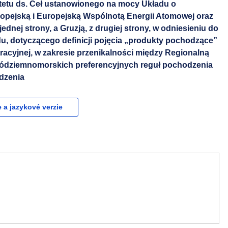
tetu ds. Ceł ustanowionego na mocy Układu o
opejską i Europejską Wspólnotą Energii Atomowej oraz
ednej strony, a Gruzją, z drugiej strony, w odniesieniu do
du, dotyczącego definicji pojęcia „produkty pochodzące”
acyjnej, w zakresie przenikalności między Regionalną
ódziemnomorskich preferencyjnych reguł pochodzenia
dzenia
e a jazykové verzie