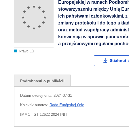
Europejskiej w ramach Podkomi
stowarzyszeniu między Unią Eur
ich państwami członkowskimi, z j
zmiany protokołu I do tego ukła
oraz metod współpracy administr
konwencją w sprawie paneurośr
a przejściowymi regułami pocho
Právo EÚ
Stiahnuti
Podrobnosti o publikácii
Dátum uverejnenia:
2024-07-31
Kolektiv autorov:
Rada Európskej únie
IMMC : ST 12622 2024 INIT