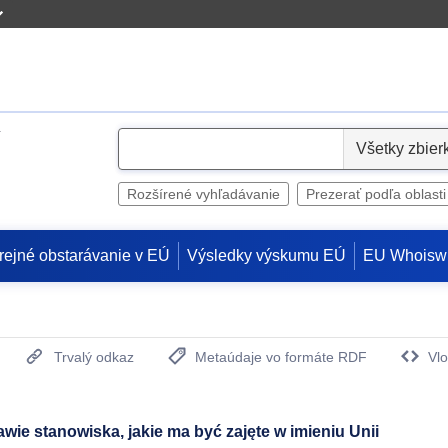
S
e
l
Rozšírené vyhľadávanie
Prezerať podľa oblasti
e
c
rejné obstarávanie v EÚ
Výsledky výskumu EÚ
EU Whoisw
t
Trvalý odkaz
Metaúdaje vo formáte RDF
Vlo
(Otvorí sa v novom okne)
 stanowiska, jakie ma być zajęte w imieniu Unii