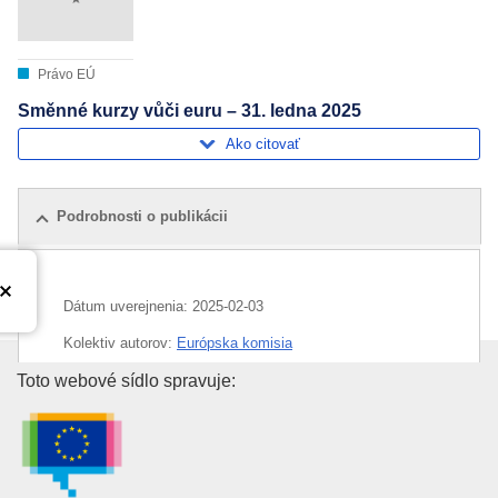
Právo EÚ
Směnné kurzy vůči euru – 31. ledna 2025
Ako citovať
Podrobnosti o publikácii
Dátum uverejnenia:
2025-02-03
Kolektiv autorov:
Európska komisia
Úrad pre vydávanie publikácií E
Toto webové sídlo spravuje:
Oblasť:
euro
,
peniaze
,
výmenný kurz
CELEX : C/2025/00031
ELI :
C/2025/31/oj