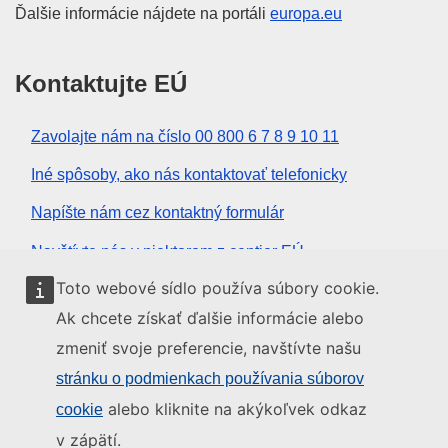
Ďalšie informácie nájdete na portáli
europa.eu
Kontaktujte EÚ
Zavolajte nám na číslo 00 800 6 7 8 9 10 11
Iné spôsoby, ako nás kontaktovať telefonicky
Napíšte nám cez kontaktný formulár
Navštívte nás v niektorom z centier EÚ
Toto webové sídlo používa súbory cookie.
Sociálne médiá
Ak chcete získať ďalšie informácie alebo
zmeniť svoje preferencie, navštívte našu
Kanály EÚ na sociálnych médiách
stránku o podmienkach používania súborov
alebo kliknite na akýkoľvek odkaz
cookie
Inštitúcie a orgány EÚ
v zápätí.