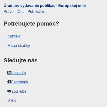
OJ : C_202500031
Úrad pre vydávanie publikácií Európskej únie
IMMC : 9999
Právo | Dáta | Publikácie
Potrebujete pomoc?
pdfa2a
Zobraziť všetky vydania tejto série
Kontakt
Mapa stránky
Sledujte nás
LinkedIn
Facebook
YouTube
Iné