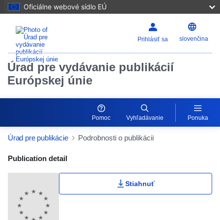
Oficiálne webové sídlo EÚ
slovenčina
Prihlásiť sa
Úrad pre vydávanie publikácií
Európskej únie
Pomoc
Vyhľadávanie
Ponuka
Úrad pre publikácie
Podrobnosti o publikácii
Publication Detail Actions Portlet
Publication detail
Stiahnuť