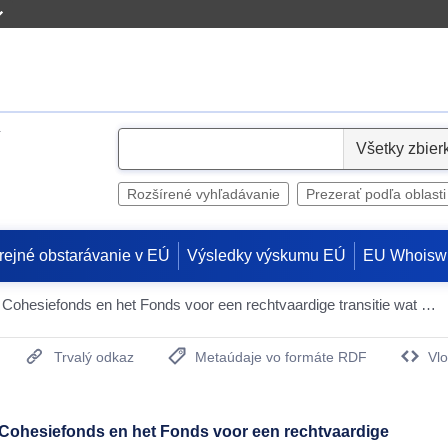
S
e
l
Rozšírené vyhľadávanie
Prezerať podľa oblasti
e
c
rejné obstarávanie v EÚ
Výsledky výskumu EÚ
EU Whoisw
t
5.2. Wijziging van het EFRO, het Cohesiefonds en het Fonds voor een rechtvaardige transitie wat betreft specifieke maatregelen voor het aanpakken van strategische uitdagingen in het kader van de tussentijdse evaluatie ***I (stemming)
Trvalý odkaz
Metaúdaje vo formáte RDF
Vlo
(Otvorí sa v novom okne)
t Cohesiefonds en het Fonds voor een rechtvaardige