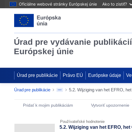
Oficiálne webové stránky Európskej únie
Ako to zistiť?
Úrad pre vydávanie publikácií
Európskej únie
Úrad pre publikácie
Právo EÚ
Európske údaje
Ve
Úrad pre publikácie
Publication Detail Actions Portlet
Pridať k mojim publikáciám
Vytvoriť upozornenie
Používateľské hodnotenie
5.2. Wijziging van het EFRO, he