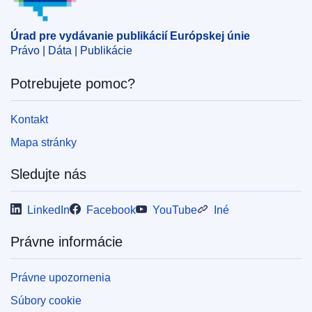
nad dovozom
,
pôvodný výrobok
,
rusko-ukrajinská
otázka
,
Ukrajina
,
uplatňovanie práva EÚ
Úrad pre vydávanie publikácií Európskej únie
CELEX : 52025PC0107
Právo | Dáta | Publikácie
IMMC : COM(2025)107 final
Potrebujete pomoc?
COMNAT : COM_2025_0107_FIN
Kontakt
Mapa stránky
Sledujte nás
LinkedIn
Facebook
YouTube
Iné
Právne informácie
Právne upozornenia
Súbory cookie