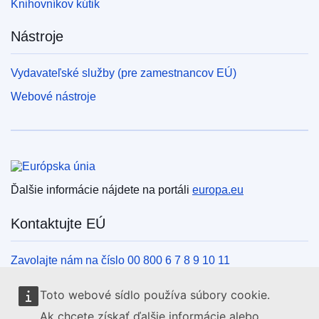
Knihovníkov kútik
Nástroje
Vydavateľské služby (pre zamestnancov EÚ)
Webové nástroje
Európska únia
Ďalšie informácie nájdete na portáli
europa.eu
Kontaktujte EÚ
Zavolajte nám na číslo 00 800 6 7 8 9 10 11
Iné spôsoby, ako nás kontaktovať telefonicky
Toto webové sídlo používa súbory cookie.
Napíšte nám cez kontaktný formulár
Ak chcete získať ďalšie informácie alebo