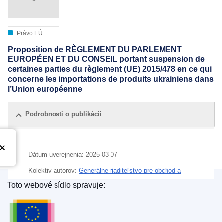
Právo EÚ
Proposition de RÈGLEMENT DU PARLEMENT
EUROPÉEN ET DU CONSEIL portant suspension de
certaines parties du règlement (UE) 2015/478 en ce qui
concerne les importations de produits ukrainiens dans
l’Union européenne
Podrobnosti o publikácii
Dátum uverejnenia:
2025-03-07
Kolektiv autorov:
Generálne riaditeľstvo pre obchod a
ekonomickú bezpečnosť
(
Európska komisia
)
,
Európska
Toto webové sídlo spravuje:
komisia
Úrad pre vydávanie publikácií Európskej únie
Oblasť:
dohoda o pridružení (EÚ)
,
dovoz (EÚ)
,
dozor