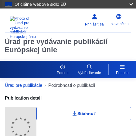
Oficiálne webové sídlo EÚ
slovenčina
Prihlásiť sa
Úrad pre vydávanie publikácií
Európskej únie
Pomoc
Vyhľadávanie
Ponuka
Úrad pre publikácie
Podrobnosti o publikácii
Publication Detail Actions Portlet
Publication detail
Stiahnuť