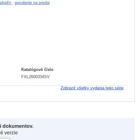
 plodín
,
povolenie na predaj
Katalógové číslo
FXL2600334SV
Zobraziť všetky vydania tejto série
či dokumentov.
vé verzie