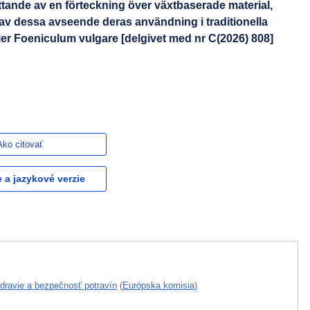
tande av en förteckning över växtbaserade material,
v dessa avseende deras användning i traditionella
er Foeniculum vulgare [delgivet med nr C(2026) 808]
Ako citovať
e a jazykové verzie
zdravie a bezpečnosť potravín
(
Európska komisia
)