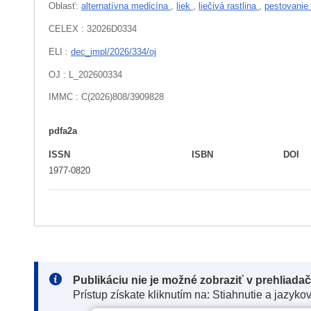
Oblasť:
alternatívna medicína
,
liek
,
liečivá rastlina
,
pestovanie
CELEX : 32026D0334
ELI :
dec_impl/2026/334/oj
OJ : L_202600334
IMMC : C(2026)808/3909828
pdfa2a
ISSN
ISBN
DOI
1977-0820
Note:
Publikáciu nie je možné zobraziť v prehliada
Prístup získate kliknutím na: Stiahnutie a jazyko