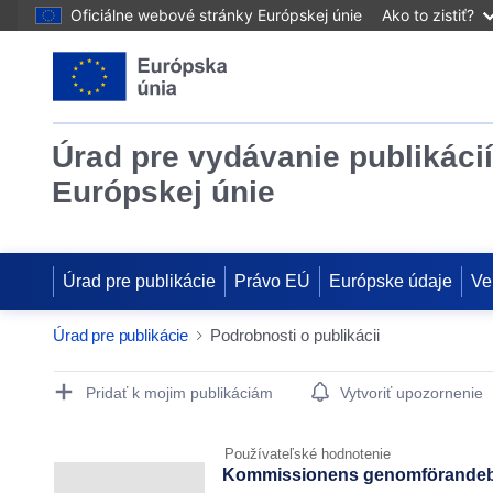
Oficiálne webové stránky Európskej únie
Ako to zistiť?
Úrad pre vydávanie publikácií
Európskej únie
Úrad pre publikácie
Právo EÚ
Európske údaje
Ve
Úrad pre publikácie
Podrobnosti o publikácii
Publication Detail Actions Portlet
Pridať k mojim publikáciám
Vytvoriť upozornenie
Používateľské hodnotenie
Kommissionens genomförandebes