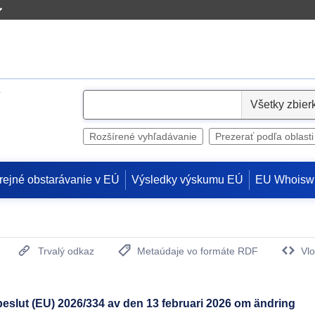
S
e
l
Rozšírené vyhľadávanie
Prezerať podľa oblasti
e
c
rejné obstarávanie v EÚ
Výsledky výskumu EÚ
EU Whoisw
t
Trvalý odkaz
Metaúdaje vo formáte RDF
Vlo
(Otvorí sa v novom okne)
lut (EU) 2026/334 av den 13 februari 2026 om ändring