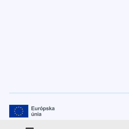
Európska únia
Ďalšie informácie nájdete na portáli
europa.eu