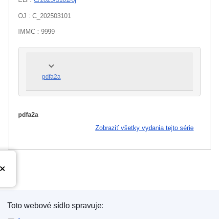
OJ : C_202503101
IMMC : 9999
pdfa2a
pdfa2a
Zobraziť všetky vydania tejto série
Toto webové sídlo spravuje:
Úrad pre vydávanie publikácií Európskej únie