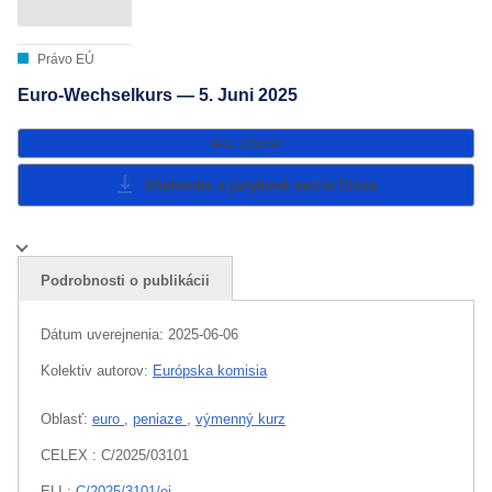
Právo EÚ
Euro-Wechselkurs — 5. Juni 2025
Ako citovať
Stiahnutie a jazykové verzie
Close
Podrobnosti o publikácii
Dátum uverejnenia:
2025-06-06
Kolektiv autorov:
Európska komisia
Oblasť:
euro
,
peniaze
,
výmenný kurz
CELEX : C/2025/03101
ELI :
C/2025/3101/oj