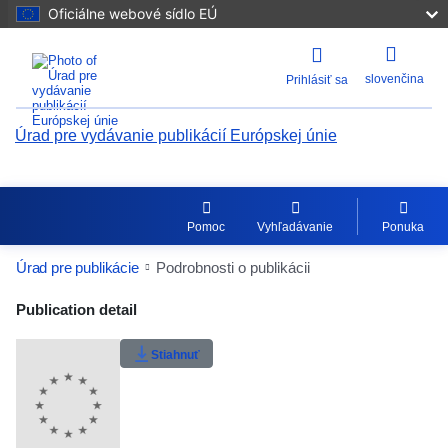
Oficiálne webové sídlo EÚ
slovenčina
Prihlásiť sa
Úrad pre vydávanie publikácií Európskej únie
Pomoc
Vyhľadávanie
Ponuka
Úrad pre publikácie
Podrobnosti o publikácii
Publication Detail Actions Portlet
Publication detail
Používateľské hodnotenie
Stiahnuť