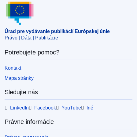
Úrad pre vydávanie publikácií Európskej únie
Oblasť:
absentérstvo
,
dovolenka z dôvodu choroby
,
európsky úradník
,
náhrada škody
,
zníženie miezd
CELEX : 62023TA0159
Úrad pre vydávanie publikácií Európskej únie
ELI :
C/2024/2026/oj
Právo | Dáta | Publikácie
OJ : C_202402026
Potrebujete pomoc?
IMMC : ARR-T-0159-2023
Kontakt
pdfa2a
Mapa stránky
Zobraziť všetky vydania tejto série
Sledujte nás
LinkedIn
Facebook
YouTube
Iné
Právne informácie