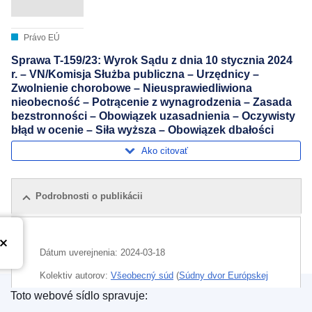
Právo EÚ
Sprawa T-159/23: Wyrok Sądu z dnia 10 stycznia 2024
r. – VN/Komisja Służba publiczna – Urzędnicy –
Zwolnienie chorobowe – Nieusprawiedliwiona
nieobecność – Potrącenie z wynagrodzenia – Zasada
bezstronności – Obowiązek uzasadnienia – Oczywisty
błąd w ocenie – Siła wyższa – Obowiązek dbałości
Ako citovať
Podrobnosti o publikácii
Dátum uverejnenia:
2024-03-18
Kolektiv autorov:
Všeobecný súd
(
Súdny dvor Európskej
únie
)
Toto webové sídlo spravuje: