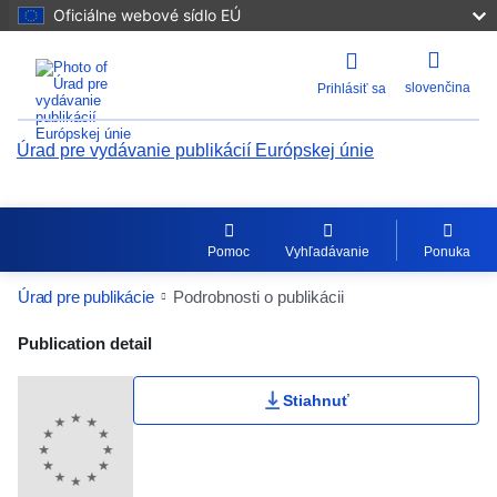
Oficiálne webové sídlo EÚ
slovenčina
Prihlásiť sa
Úrad pre vydávanie publikácií Európskej únie
Pomoc
Vyhľadávanie
Ponuka
Úrad pre publikácie
Podrobnosti o publikácii
Publication Detail Actions Portlet
Publication detail
Stiahnuť