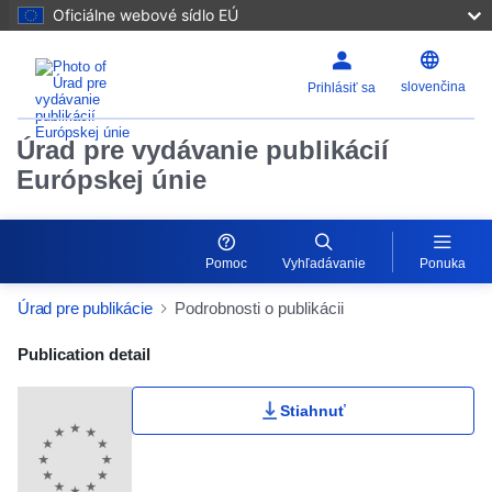
Oficiálne webové sídlo EÚ
slovenčina
Prihlásiť sa
Úrad pre vydávanie publikácií
Európskej únie
Pomoc
Vyhľadávanie
Ponuka
Úrad pre publikácie
Podrobnosti o publikácii
Publication Detail Actions Portlet
Publication detail
Stiahnuť