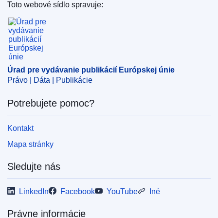
Toto webové sídlo spravuje:
Oblasť:
Európska chemická agentúra
,
finančný rok
,
Úrad pre vydávanie publikácií Európskej únie
rozpočtové absolutórium
,
všeobecný rozpočet (EÚ)
CELEX : 52020BP1954
ELI :
res/2020/1954/oj
Úrad pre vydávanie publikácií Európskej únie
OJ : JOL_2020_417_R_0119
Právo | Dáta | Publikácie
Potrebujete pomoc?
Kontakt
Mapa stránky
Sledujte nás
LinkedIn
Facebook
YouTube
Iné
Právne informácie