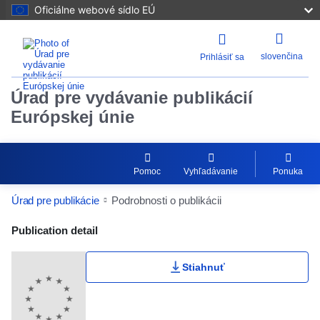
Oficiálne webové sídlo EÚ
slovenčina
Prihlásiť sa
Úrad pre vydávanie publikácií
Európskej únie
Pomoc
Vyhľadávanie
Ponuka
Úrad pre publikácie
Podrobnosti o publikácii
Publication Detail Actions Portlet
Publication detail
Stiahnuť