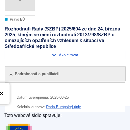
Právo EÚ
Rozhodnutí Rady (SZBP) 2025/604 ze dne 24. března
2025, kterým se mění rozhodnutí 2013/798/SZBP o
omezujících opatřeních vzhledem k situaci ve
Středoafrické republice
Ako citovať
Podrobnosti o publikácii
Dátum uverejnenia:
2025-03-25
Kolektiv autorov:
Rada Európskej únie
Toto webové sídlo spravuje:
Oblasť:
ekonomické sankcie
,
medzinárodné sankcie
,
Úrad pre vydávanie publikácií Európskej únie
nešírenie zbrojenia
,
obchod so zbraňami
,
reštriktívne