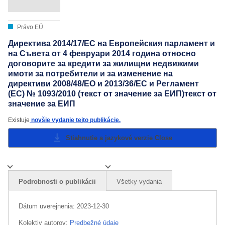
Právo EÚ
Директива 2014/17/ЕС на Европейския парламент и
на Съвета от 4 февруари 2014 година относно
договорите за кредити за жилищни недвижими
имоти за потребители и за изменение на
директиви 2008/48/ЕО и 2013/36/ЕС и Регламент
(ЕС) № 1093/2010 (текст от значение за ЕИП)текст от
значение за ЕИП
Existuje
novšie vydanie tejto publikácie.
Stiahnutie a jazykové verzie
Close
Podrobnosti o publikácii
Všetky vydania
Dátum uverejnenia:
2023-12-30
Kolektiv autorov:
Predbežné údaje