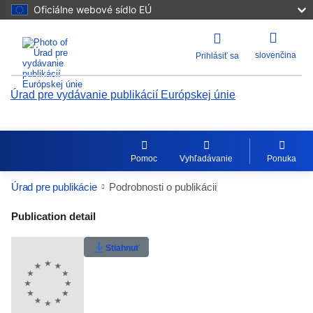
Oficiálne webové sídlo EÚ
slovenčina
Prihlásiť sa
Úrad pre vydávanie publikácií Európskej únie
Pomoc
Vyhľadávanie
Ponuka
Úrad pre publikácie
Podrobnosti o publikácii
Publication Detail Actions Portlet
Publication detail
Stiahnuť