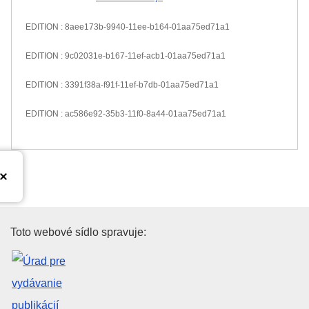
EDITION : 8aee173b-9940-11ee-b164-01aa75ed71a1
EDITION : 9c02031e-b167-11ef-acb1-01aa75ed71a1
EDITION : 3391f38a-f91f-11ef-b7db-01aa75ed71a1
EDITION : ac586e92-35b3-11f0-8a44-01aa75ed71a1
Úrad pre vydávanie publikácií E
Toto webové sídlo spravuje: