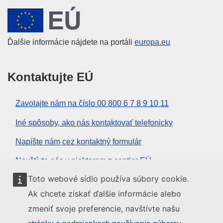
Európska únia
Ďalšie informácie nájdete na portáli
europa.eu
Kontaktujte EÚ
Zavolajte nám na číslo 00 800 6 7 8 9 10 11
Iné spôsoby, ako nás kontaktovať telefonicky
Napíšte nám cez kontaktný formulár
Navštívte nás v niektorom z centier EÚ
Toto webové sídlo používa súbory cookie.
Sociálne médiá
Ak chcete získať ďalšie informácie alebo
zmeniť svoje preferencie, navštívte našu
Kanály EÚ na sociálnych médiách