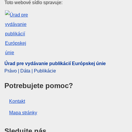
Úrad pre vydávanie publikácií E
Toto webové sídlo spravuje:
Oblasť:
chemikálie
,
chémia
,
Európska chemická
agentúra
,
právne predpisy o chemických látkach
,
riadenie rizík
,
správa o činnosti
,
činnosť inštitúcie
,
činnosť orgánov
PDF
Released on EU publications website:
2025-06-24
Úrad pre vydávanie publikácií Európskej únie
Právo | Dáta | Publikácie
Zobraziť všetky vydania tejto série
Potrebujete pomoc?
Kontakt
Mapa stránky
Sledujte nás