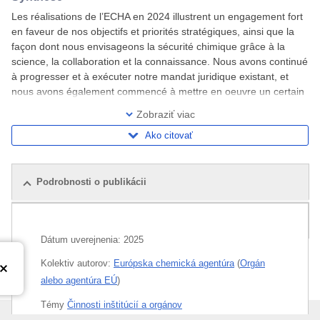
Les réalisations de l’ECHA en 2024 illustrent un engagement fort
en faveur de nos objectifs et priorités stratégiques, ainsi que la
façon dont nous envisageons la sécurité chimique grâce à la
science, la collaboration et la connaissance. Nous avons continué
à progresser et à exécuter notre mandat juridique existant, et
nous avons également commencé à mettre en oeuvre un certain
nombre de nouvelles
Zobraziť viac
Ako citovať
Podrobnosti o publikácii
Súvisiace publikácie
Dátum uverejnenia:
2025
Kolektiv autorov:
Európska chemická agentúra
(
Orgán
alebo agentúra EÚ
)
Témy
Činnosti inštitúcií a orgánov