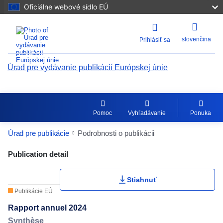
Oficiálne webové sídlo EÚ
slovenčina
Prihlásiť sa
Úrad pre vydávanie publikácií Európskej únie
Pomoc
Vyhľadávanie
Ponuka
Úrad pre publikácie
Podrobnosti o publikácii
Publication Detail Actions Portlet
Publication detail
Stiahnuť
Publikácie EÚ
Rapport annuel 2024
Synthèse