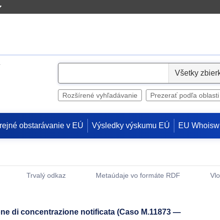
S
e
l
Rozšírené vyhľadávanie
Prezerať podľa oblasti
e
c
rejné obstarávanie v EÚ
Výsledky výskumu EÚ
EU Whoisw
t
Trvalý odkaz
Metaúdaje vo formáte RDF
Vlo
(Otvorí sa v novom okne)
ne di concentrazione notificata (Caso M.11873 —