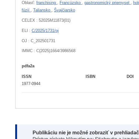
Oblasť:
franchising
,
Francúzsko
,
gastronomický priemysel
,
ho
fúzií
,
Taliansko
,
Švajčiarsko
CELEX : 52025M11873(01)
ELI :
C/2025/1731/oj
OJ : C_202501731
IMMC : C(2025)1664/3986568
pdfa2a
ISSN
ISBN
DOI
1977-0944
Note:
Publikáciu nie je možné zobraziť v prehliada