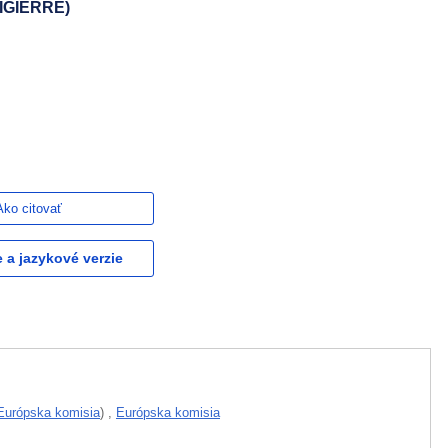
IGIERRE)
Ako citovať
e a jazykové verzie
Európska komisia
)
,
Európska komisia