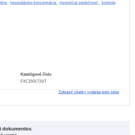
lding
,
hospodárska koncentrácia
,
investičná spoločnosť
,
kontrola
Katalógové číslo
FXC2501731IT
Zobraziť všetky vydania tejto série
či dokumentov.