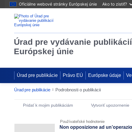
Oficiálne webové stránky Európskej únie
Ako to zistiť?
Úrad pre vydávanie publikácií
Európskej únie
Úrad pre publikácie
Právo EÚ
Európske údaje
Ve
Úrad pre publikácie
Podrobnosti o publikácii
Publication Detail Actions Portlet
Pridať k mojim publikáciám
Vytvoriť upozornenie
Používateľské hodnotenie
Non opposizione ad un’operazio