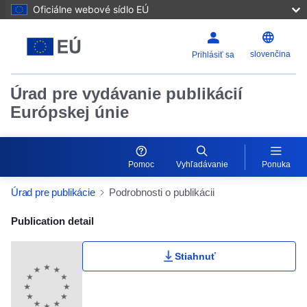
Oficiálne webové sídlo EÚ
slovenčina
Prihlásiť sa
Úrad pre vydávanie publikácií
Európskej únie
Pomoc
Vyhľadávanie
Ponuka
Úrad pre publikácie
Podrobnosti o publikácii
Publication Detail Actions Portlet
Publication detail
Stiahnuť