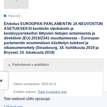
Právo EÚ
Ehdotus EUROOPAN PARLAMENTIN JA NEUVOSTON
ASETUKSEKSI kestäviin sijoituksiin ja
kestävyysriskeihin liittyvien tietojen antamisesta ja
direktiivin (EU) 2016/2341 muuttamisesta – Euroopan
parlamentin ensimmäisen käsittelyn tulokset ja
oikaisumenettely (Strasbourg, 18. huhtikuuta 2019 ja
Bryssel, 10. lokakuuta 2019)
Podrobnosti o publikácii
Dátum uverejnenia:
2019-10-11
Kolektiv autorov:
Rada Európskej únie
Toto webové sídlo spravuje:
IMMC : ST 8502 2019 INIT
Úrad pre vydávanie publikácií Európskej únie